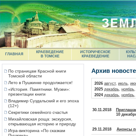
КРАЕВЕДЕНИЕ
ИСТОРИЧЕСКОЕ
КУЛЬ
ГЛАВНАЯ
В ТОМСКЕ
КРАЕВЕДЕНИЕ
НАС
Архив новост
По страницам Красной книги
Томской области
Лето в Пушкинке продолжается!
2026
август
,
июль
,
ию
«История. Памятники. Музеи»:
2025
декабрь
,
ноябрь
презентации книги
2024
декабрь
,
ноябрь
Владимир Суздальский и его эпоха
2023
декабрь
,
ноябрь
(12+)
2022
декабрь
,
ноябрь
30.11.2018
Приглашае
Секретики семейного счастья
2021
декабрь
,
октябрь
10 декаб
2020
декабрь
,
ноябрь
Михайловская роща: экскурсия,
открывающая историю и природу
2019
декабрь
,
ноябрь
29.11.2018
Анонсы п
2018
декабрь
,
ноябрь
Игра-викторина «По сказкам
Пушкина»
2017
декабрь
,
ноябрь