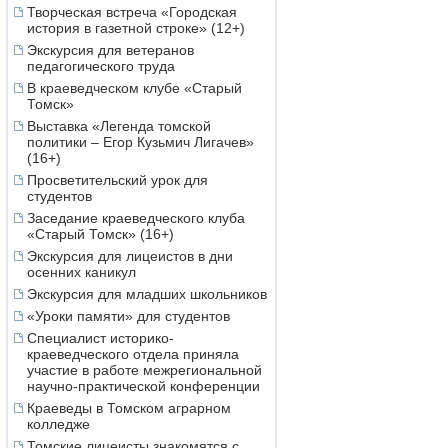
Творческая встреча «Городская
история в газетной строке» (12+)
Экскурсия для ветеранов
педагогического труда
В краеведческом клубе «Старый
Томск»
Выставка «Легенда томской
политики – Егор Кузьмич Лигачев»
(16+)
Просветительский урок для
студентов
Заседание краеведческого клуба
«Старый Томск» (16+)
Экскурсия для лицеистов в дни
осенних каникул
Экскурсия для младших школьников
«Уроки памяти» для студентов
Специалист историко-
краеведческого отдела приняла
участие в работе межрегиональной
научно-практической конференции
Краеведы в Томском аграрном
колледже
Томские лицеисты знакомятся с