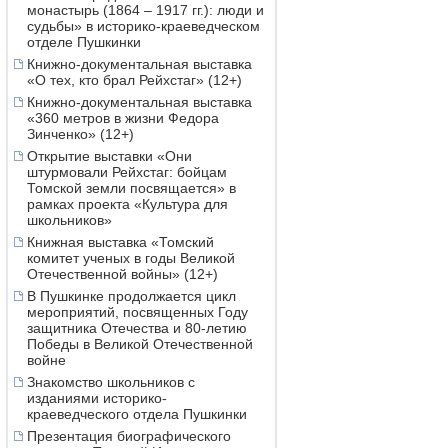
монастырь (1864 – 1917 гг.): люди и
судьбы» в историко-краеведческом
отделе Пушкинки
Книжно-документальная выставка
«О тех, кто брал Рейхстаг» (12+)
Книжно-документальная выставка
«360 метров в жизни Федора
Зинченко» (12+)
Открытие выставки «Они
штурмовали Рейхстаг: бойцам
Томской земли посвящается» в
рамках проекта «Культура для
школьников»
Книжная выставка «Томский
комитет ученых в годы Великой
Отечественной войны» (12+)
В Пушкинке продолжается цикл
мероприятий, посвященных Году
защитника Отечества и 80-летию
Победы в Великой Отечественной
войне
Знакомство школьников с
изданиями историко-
краеведческого отдела Пушкинки
Презентация биографического