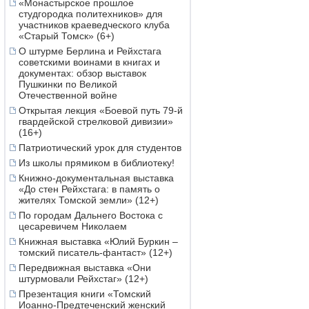
«Монастырское прошлое
студгородка политехников» для
участников краеведческого клуба
«Старый Томск» (6+)
О штурме Берлина и Рейхстага
советскими воинами в книгах и
документах: обзор выставок
Пушкинки по Великой
Отечественной войне
Открытая лекция «Боевой путь 79-й
гвардейской стрелковой дивизии»
(16+)
Патриотический урок для студентов
Из школы прямиком в библиотеку!
Книжно-документальная выставка
«До стен Рейхстага: в память о
жителях Томской земли» (12+)
По городам Дальнего Востока с
цесаревичем Николаем
Книжная выставка «Юлий Буркин –
томский писатель-фантаст» (12+)
Передвижная выставка «Они
штурмовали Рейхстаг» (12+)
Презентация книги «Томский
Иоанно-Предтеченский женский