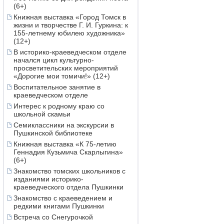
(6+)
Книжная выставка «Город Томск в
жизни и творчестве Г. И. Гуркина: к
155-летнему юбилею художника»
(12+)
В историко-краеведческом отделе
начался цикл культурно-
просветительских мероприятий
«Дорогие мои томичи!» (12+)
Воспитательное занятие в
краеведческом отделе
Интерес к родному краю со
школьной скамьи
Семиклассники на экскурсии в
Пушкинской библиотеке
Книжная выставка «К 75-летию
Геннадия Кузьмича Скарлыгина»
(6+)
Знакомство томских школьников с
изданиями историко-
краеведческого отдела Пушкинки
Знакомство с краеведением и
редкими книгами Пушкинки
Встреча со Снегурочкой