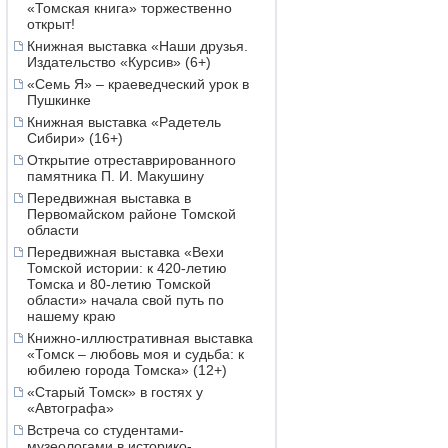
«Томская книга» торжественно
открыт!
Книжная выставка «Наши друзья.
Издательство «Курсив» (6+)
«Семь Я» – краеведческий урок в
Пушкинке
Книжная выставка «Радетель
Сибири» (16+)
Открытие отреставрированного
памятника П. И. Макушину
Передвижная выставка в
Первомайском районе Томской
области
Передвижная выставка «Вехи
Томской истории: к 420-летию
Томска и 80-летию Томской
области» начала свой путь по
нашему краю
Книжно-иллюстративная выставка
«Томск – любовь моя и судьба: к
юбилею города Томска» (12+)
«Старый Томск» в гостях у
«Автографа»
Встреча со студентами-
музеологами в историко-