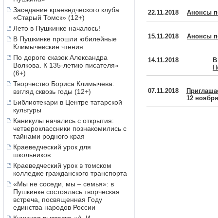
2016
декабрь
,
ноябрь
Заседание краеведческого клуба
22.11.2018
Анонсы п
«Старый Томск» (12+)
2015
декабрь
,
ноябрь
2014
декабрь
,
ноябрь
Лето в Пушкинке началось!
2013
декабрь
,
ноябрь
15.11.2018
Анонсы п
В Пушкинке прошли юбилейные
2012
декабрь
,
ноябрь
Климычевские чтения
2011
декабрь
,
ноябрь
По дороге сказок Александра
14.11.2018
В
2010
декабрь
,
ноябрь
Волкова. К 135-летию писателя»
П
(6+)
Творчество Бориса Климычева:
07.11.2018
Приглаша
взгляд сквозь годы (12+)
12 ноябр
Библиотекари в Центре татарской
культуры
Каникулы начались с открытия:
четвероклассники познакомились с
тайнами родного края
Краеведческий урок для
школьников
Краеведческий урок в томском
колледже гражданского транспорта
«Мы не соседи, мы – семья»: в
Пушкинке состоялась творческая
встреча, посвященная Году
единства народов России