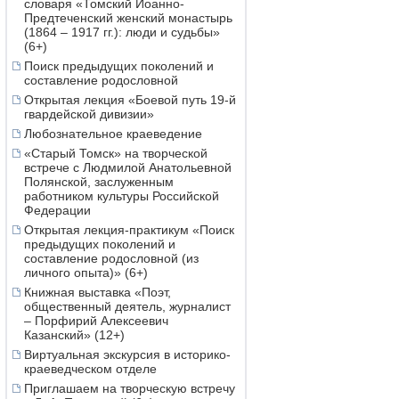
словаря «Томский Иоанно-
Предтеченский женский монастырь
(1864 – 1917 гг.): люди и судьбы»
(6+)
Поиск предыдущих поколений и
составление родословной
Открытая лекция «Боевой путь 19-й
гвардейской дивизии»
Любознательное краеведение
«Старый Томск» на творческой
встрече с Людмилой Анатольевной
Полянской, заслуженным
работником культуры Российской
Федерации
Открытая лекция-практикум «Поиск
предыдущих поколений и
составление родословной (из
личного опыта)» (6+)
Книжная выставка «Поэт,
общественный деятель, журналист
– Порфирий Алексеевич
Казанский» (12+)
Виртуальная экскурсия в историко-
краеведческом отделе
Приглашаем на творческую встречу