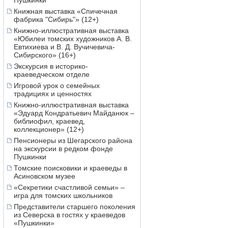
Пушкинки
Книжная выставка «Спичечная
фабрика "Сибирь"» (12+)
Книжно-иллюстративная выставка
«Юбилеи томских художников А. В.
Евтихиева и В. Д. Вучичевича-
Сибирского» (16+)
Экскурсия в историко-
краеведческом отделе
Игровой урок о семейных
традициях и ценностях
Книжно-иллюстративная выставка
«Эдуард Кондратьевич Майданюк –
библиофил, краевед,
коллекционер» (12+)
Пенсионеры из Шегарского района
на экскурсии в редком фонде
Пушкинки
Томские поисковики и краеведы в
Асиновском музее
«Секретики счастливой семьи» –
игра для томских школьников
Представители старшего поколения
из Северска в гостях у краеведов
«Пушкинки»