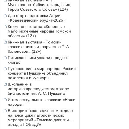
Книжная выставка «А. И.
Мусохранов: библиотекарь, воин,
Герой Советского Союза» (12+)
Дан старт подготовки Акции
«Краеведческий эрудит-2026»
Книжная выставка «Коренные
малочисленные народы Томской
области» (12+)
Книжная выставка «Томский
классик: жизнь и творчество Т. А.
Каленовой» (12+)
Пятиклассники узнали о редких
книгах
Путешествие в мир народов России:
концерт в Пушкинке объединил
поколения и культуры
Школьники в
историко‑краеведческом отделе
библиотеки им. А. С. Пушкина
Интеллектуальные классики «Наши
народы»
В историко-краеведческом отделе
начался цикл патриотических
мероприятий «Томские дивизии –
вклад в ПОБЕДУ»