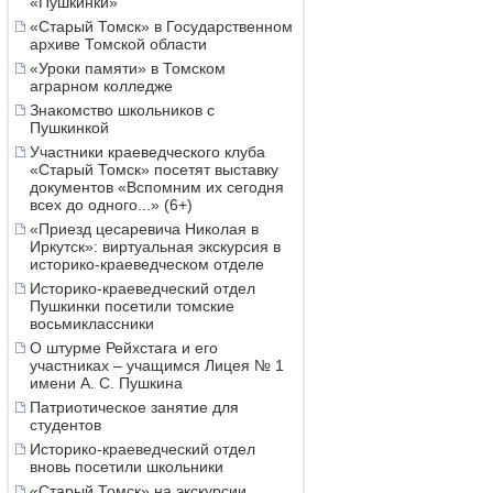
«Пушкинки»
«Старый Томск» в Государственном
архиве Томской области
«Уроки памяти» в Томском
аграрном колледже
Знакомство школьников с
Пушкинкой
Участники краеведческого клуба
«Старый Томск» посетят выставку
документов «Вспомним их сегодня
всех до одного...» (6+)
«Приезд цесаревича Николая в
Иркутск»: виртуальная экскурсия в
историко-краеведческом отделе
Историко-краеведческий отдел
Пушкинки посетили томские
восьмиклассники
О штурме Рейхстага и его
участниках – учащимся Лицея № 1
имени А. С. Пушкина
Патриотическое занятие для
студентов
Историко-краеведческий отдел
вновь посетили школьники
«Старый Томск» на экскурсии