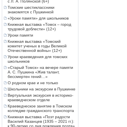
с Л. А. Полянской (6+)
Томские шестиклассники
знакомятся с Пушкинкой
«Уроки памяти» для школьников
Книжная выставка «Томск – город
трудовой доблести» (12+)
Уроки памяти
Книжная выставка «Томский
комитет ученых в годы Великой
Отечественной войны» (12+)
Уроки краеведения для томских
школьников
«Старый Томск» на вечере памяти
А. С. Пушкина «Жив талант,
бессмертен гений…»
О родном крае и не только
Школьники на экскурсии в Пушкинке
Виртуальная экскурсия в историко-
краеведческом отделе
Краеведческое занятие в Томском
колледже гражданского транспорта
Книжная выставка «Поэт радости
Василий Казанцев (1935 – 2021 гг.):
к 90-летию со дня рождения поэта»