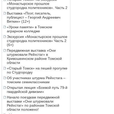
«Монастырское прошлое
студгородка политехников». Часть 2
Выставка «Поэт, писатель,
публицист – Георгий Андреевич
Вяткин» (12+)
«Уроки памяти» в Томском
аграрном колледже
Экскурсия «Монастырское прошлое
студгородка политехников» Часть 2
(6+)
Передвижная выставка «Они
штурмовали Рейхстаг» в
Кривошеинском районе Томской
области
«Старый Томск» на пешей прогулке
по Студгородку
Об участниках штурма Рейхстага –
томским семиклассникам
Открытая лекция «Боевой путь 79-й
гвардейской дивизии»
Начало поездкам передвижной
выставки «Они штурмовали
Рейхстаг» по районам Томской
области положено!