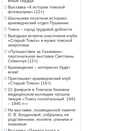
юные сердца
Выставка «К истории томской
фтизиатрии» (12+)
Школьники посетили историко-
краеведческий отдел Пушкинки
Томск – город трудовой доблести
Выездная встреча участников клуба
«Старый Томск» в музее томской
энергетики
«Путешествие за Сказками»:
персональная выставка Светланы
Семенчук (12+)
Краеведение – интересно будет
всем!
Приглашает краеведческий клуб
«Старый Томск» (16+)
22 февраля в Томском базовом
медицинском колледже прошла
лекция «Томск госпитальный. 1941
– 1945 гг.»
На выставке, посвященной памяти
О. В. Богдановой, собрались ее
родственники, коллеги, ученики и
знакомые
Выставка «Памяти поэта и