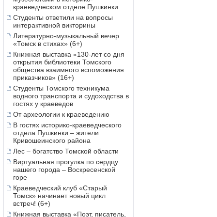
краеведческом отделе Пушкинки
Студенты ответили на вопросы
интерактивной викторины
Литературно-музыкальный вечер
«Томск в стихах» (6+)
Книжная выставка «130-лет со дня
открытия библиотеки Томского
общества взаимного вспоможения
приказчиков» (16+)
Студенты Томского техникума
водного транспорта и судоходства в
гостях у краеведов
От археологии к краеведению
В гостях историко-краеведческого
отдела Пушкинки – жители
Кривошеинского района
Лес – богатство Томской области
Виртуальная прогулка по сердцу
нашего города – Воскресенской
горе
Краеведческий клуб «Старый
Томск» начинает новый цикл
встреч! (6+)
Книжная выставка «Поэт, писатель,