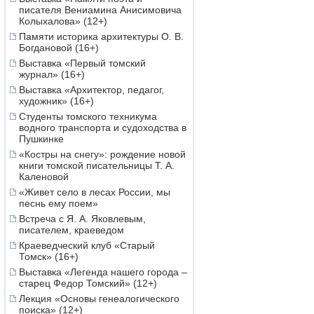
писателя Вениамина Анисимовича
Колыхалова» (12+)
Памяти историка архитектуры О. В.
Богдановой (16+)
Выставка «Первый томский
журнал» (16+)
Выставка «Архитектор, педагог,
художник» (16+)
Студенты томского техникума
водного транспорта и судоходства в
Пушкинке
«Костры на снегу»: рождение новой
книги томской писательницы Т. А.
Каленовой
«Живет село в лесах России, мы
песнь ему поем»
Встреча с Я. А. Яковлевым,
писателем, краеведом
Краеведческий клуб «Старый
Томск» (16+)
Выставка «Легенда нашего города –
старец Федор Томский» (12+)
Лекция «Основы генеалогического
поиска» (12+)