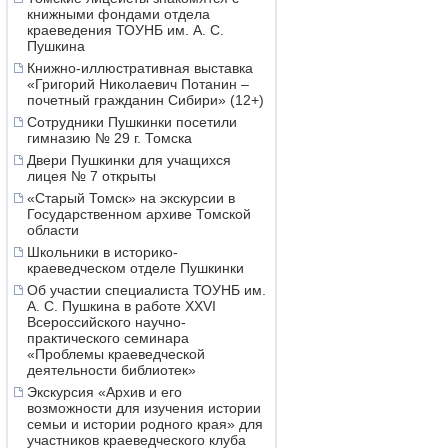
книжными фондами отдела
краеведения ТОУНБ им. А. С.
Пушкина
Книжно-иллюстративная выставка
«Григорий Николаевич Потанин –
почетный гражданин Сибири» (12+)
Сотрудники Пушкинки посетили
гимназию № 29 г. Томска
Двери Пушкинки для учащихся
лицея № 7 открыты
«Старый Томск» на экскурсии в
Государственном архиве Томской
области
Школьники в историко-
краеведческом отделе Пушкинки
Об участии специалиста ТОУНБ им.
А. С. Пушкина в работе XXVI
Всероссийского научно-
практического семинара
«Проблемы краеведческой
деятельности библиотек»
Экскурсия «Архив и его
возможности для изучения истории
семьи и истории родного края» для
участников краеведческого клуба