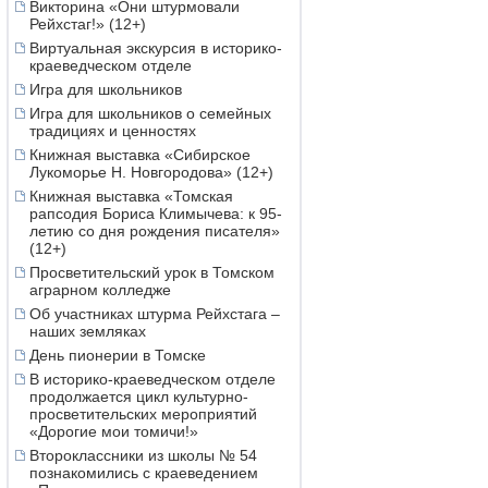
Викторина «Они штурмовали
Рейхстаг!» (12+)
Виртуальная экскурсия в историко-
краеведческом отделе
Игра для школьников
Игра для школьников о семейных
традициях и ценностях
Книжная выставка «Сибирское
Лукоморье Н. Новгородова» (12+)
Книжная выставка «Томская
рапсодия Бориса Климычева: к 95-
летию со дня рождения писателя»
(12+)
Просветительский урок в Томском
аграрном колледже
Об участниках штурма Рейхстага –
наших земляках
День пионерии в Томске
В историко-краеведческом отделе
продолжается цикл культурно-
просветительских мероприятий
«Дорогие мои томичи!»
Второклассники из школы № 54
познакомились с краеведением