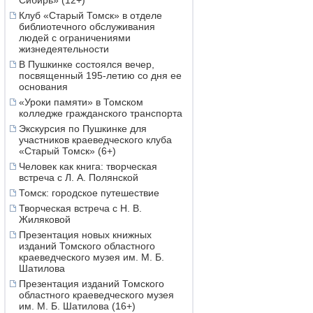
Сибирь» (12+)
Клуб «Старый Томск» в отделе
библиотечного обслуживания
людей с ограничениями
жизнедеятельности
В Пушкинке состоялся вечер,
посвященный 195-летию со дня ее
основания
«Уроки памяти» в Томском
колледже гражданского транспорта
Экскурсия по Пушкинке для
участников краеведческого клуба
«Старый Томск» (6+)
Человек как книга: творческая
встреча с Л. А. Полянской
Томск: городское путешествие
Творческая встреча с Н. В.
Жиляковой
Презентация новых книжных
изданий Томского областного
краеведческого музея им. М. Б.
Шатилова
Презентация изданий Томского
областного краеведческого музея
им. М. Б. Шатилова (16+)