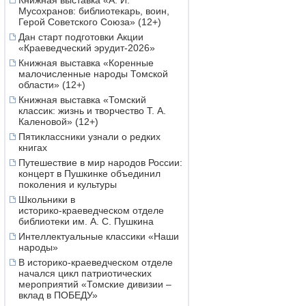
Книжная выставка «А. И.
Мусохранов: библиотекарь, воин,
Герой Советского Союза» (12+)
Дан старт подготовки Акции
«Краеведческий эрудит-2026»
Книжная выставка «Коренные
малочисленные народы Томской
области» (12+)
Книжная выставка «Томский
классик: жизнь и творчество Т. А.
Каленовой» (12+)
Пятиклассники узнали о редких
книгах
Путешествие в мир народов России:
концерт в Пушкинке объединил
поколения и культуры
Школьники в
историко‑краеведческом отделе
библиотеки им. А. С. Пушкина
Интеллектуальные классики «Наши
народы»
В историко-краеведческом отделе
начался цикл патриотических
мероприятий «Томские дивизии –
вклад в ПОБЕДУ»