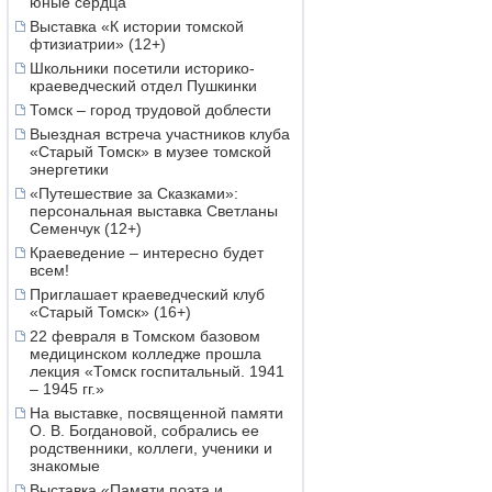
юные сердца
Выставка «К истории томской
фтизиатрии» (12+)
Школьники посетили историко-
краеведческий отдел Пушкинки
Томск – город трудовой доблести
Выездная встреча участников клуба
«Старый Томск» в музее томской
энергетики
«Путешествие за Сказками»:
персональная выставка Светланы
Семенчук (12+)
Краеведение – интересно будет
всем!
Приглашает краеведческий клуб
«Старый Томск» (16+)
22 февраля в Томском базовом
медицинском колледже прошла
лекция «Томск госпитальный. 1941
– 1945 гг.»
На выставке, посвященной памяти
О. В. Богдановой, собрались ее
родственники, коллеги, ученики и
знакомые
Выставка «Памяти поэта и