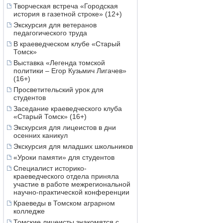
Творческая встреча «Городская
история в газетной строке» (12+)
Экскурсия для ветеранов
педагогического труда
В краеведческом клубе «Старый
Томск»
Выставка «Легенда томской
политики – Егор Кузьмич Лигачев»
(16+)
Просветительский урок для
студентов
Заседание краеведческого клуба
«Старый Томск» (16+)
Экскурсия для лицеистов в дни
осенних каникул
Экскурсия для младших школьников
«Уроки памяти» для студентов
Специалист историко-
краеведческого отдела приняла
участие в работе межрегиональной
научно-практической конференции
Краеведы в Томском аграрном
колледже
Томские лицеисты знакомятся с