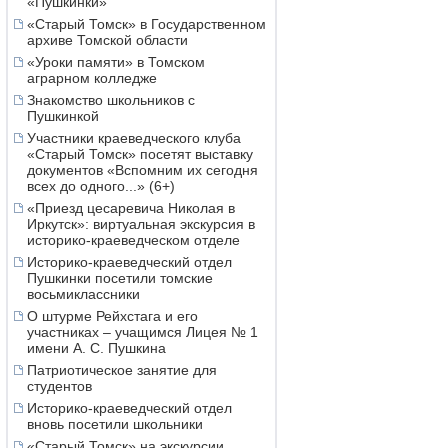
«Пушкинки»
«Старый Томск» в Государственном
архиве Томской области
«Уроки памяти» в Томском
аграрном колледже
Знакомство школьников с
Пушкинкой
Участники краеведческого клуба
«Старый Томск» посетят выставку
документов «Вспомним их сегодня
всех до одного...» (6+)
«Приезд цесаревича Николая в
Иркутск»: виртуальная экскурсия в
историко-краеведческом отделе
Историко-краеведческий отдел
Пушкинки посетили томские
восьмиклассники
О штурме Рейхстага и его
участниках – учащимся Лицея № 1
имени А. С. Пушкина
Патриотическое занятие для
студентов
Историко-краеведческий отдел
вновь посетили школьники
«Старый Томск» на экскурсии