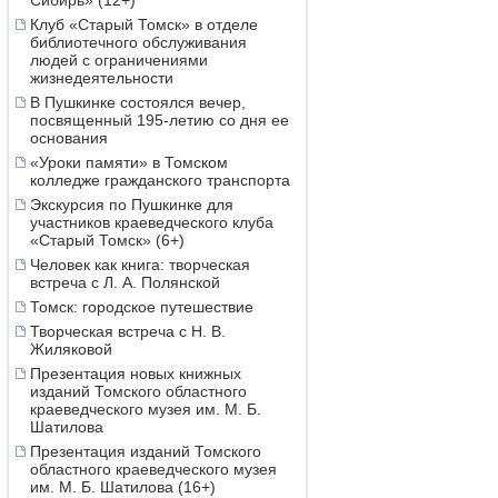
Сибирь» (12+)
Клуб «Старый Томск» в отделе
библиотечного обслуживания
людей с ограничениями
жизнедеятельности
В Пушкинке состоялся вечер,
посвященный 195-летию со дня ее
основания
«Уроки памяти» в Томском
колледже гражданского транспорта
Экскурсия по Пушкинке для
участников краеведческого клуба
«Старый Томск» (6+)
Человек как книга: творческая
встреча с Л. А. Полянской
Томск: городское путешествие
Творческая встреча с Н. В.
Жиляковой
Презентация новых книжных
изданий Томского областного
краеведческого музея им. М. Б.
Шатилова
Презентация изданий Томского
областного краеведческого музея
им. М. Б. Шатилова (16+)