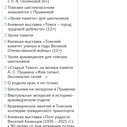
с Л. А. Полянской (6+)
Томские шестиклассники
знакомятся с Пушкинкой
«Уроки памяти» для школьников
Книжная выставка «Томск – город
трудовой доблести» (12+)
Уроки памяти
Книжная выставка «Томский
комитет ученых в годы Великой
Отечественной войны» (12+)
Уроки краеведения для томских
школьников
«Старый Томск» на вечере памяти
А. С. Пушкина «Жив талант,
бессмертен гений…»
О родном крае и не только
Школьники на экскурсии в Пушкинке
Виртуальная экскурсия в историко-
краеведческом отделе
Краеведческое занятие в Томском
колледже гражданского транспорта
Книжная выставка «Поэт радости
Василий Казанцев (1935 – 2021 гг.):
к 90-летию со дня рождения поэта»