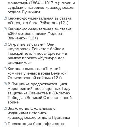
монастырь (1864 – 1917 гг.): люди и
судьбы» в историко-краеведческом
отделе Пушкинки
Книжно-документальная выставка
«О тех, кто брал Рейхстаг» (12+)
Книжно-документальная выставка
«360 метров в жизни Федора
Зинченко» (12+)
Открытие выставки «Они
штурмовали Рейхстаг: бойцам
Томской земли посвящается» в
рамках проекта «Культура для
школьников»
Книжная выставка «Томский
комитет ученых в годы Великой
Отечественной войны» (12+)
В Пушкинке продолжается цикл
мероприятий, посвященных Году
защитника Отечества и 80-летию
Победы в Великой Отечественной
войне
Знакомство школьников с
изданиями историко-
краеведческого отдела Пушкинки
Презентация биографического