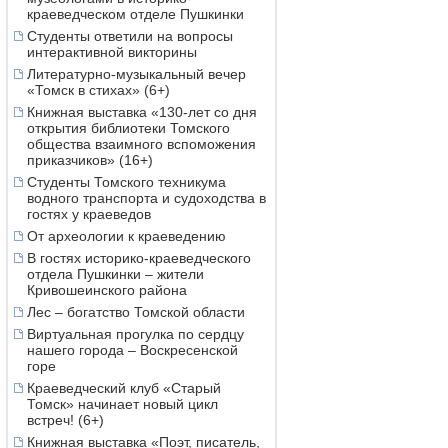
краеведческом отделе Пушкинки
Студенты ответили на вопросы
интерактивной викторины
Литературно-музыкальный вечер
«Томск в стихах» (6+)
Книжная выставка «130-лет со дня
открытия библиотеки Томского
общества взаимного вспоможения
приказчиков» (16+)
Студенты Томского техникума
водного транспорта и судоходства в
гостях у краеведов
От археологии к краеведению
В гостях историко-краеведческого
отдела Пушкинки – жители
Кривошеинского района
Лес – богатство Томской области
Виртуальная прогулка по сердцу
нашего города – Воскресенской
горе
Краеведческий клуб «Старый
Томск» начинает новый цикл
встреч! (6+)
Книжная выставка «Поэт, писатель,