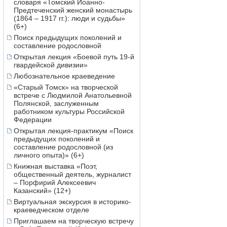
словаря «Томский Иоанно-
Предтеченский женский монастырь
(1864 – 1917 гг.): люди и судьбы»
(6+)
Поиск предыдущих поколений и
составление родословной
Открытая лекция «Боевой путь 19-й
гвардейской дивизии»
Любознательное краеведение
«Старый Томск» на творческой
встрече с Людмилой Анатольевной
Полянской, заслуженным
работником культуры Российской
Федерации
Открытая лекция-практикум «Поиск
предыдущих поколений и
составление родословной (из
личного опыта)» (6+)
Книжная выставка «Поэт,
общественный деятель, журналист
– Порфирий Алексеевич
Казанский» (12+)
Виртуальная экскурсия в историко-
краеведческом отделе
Приглашаем на творческую встречу