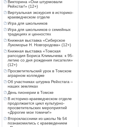
Викторина «Они штурмовали
Рейхстаг!» (12+)
Виртуальная экскурсия в историко-
краеведческом отделе
Игра для школьников
Игра для школьников о семейных
традициях и ценностях
Книжная выставка «Сибирское
Лукоморье Н. Новгородова» (12+)
Книжная выставка «Томская
рапсодия Бориса Климычева: к 95-
летию со дня рождения писателя»
(12+)
Просветительский урок в Томском
аграрном колледже
Об участниках штурма Рейхстага –
наших земляках
День пионерии в Томске
В историко-краеведческом отделе
продолжается цикл культурно-
просветительских мероприятий
«Дорогие мои томичи!»
Второклассники из школы № 54
познакомились с краеведением