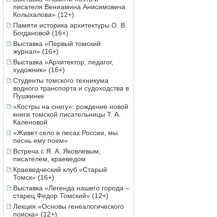
писателя Вениамина Анисимовича
Колыхалова» (12+)
Памяти историка архитектуры О. В.
Богдановой (16+)
Выставка «Первый томский
журнал» (16+)
Выставка «Архитектор, педагог,
художник» (16+)
Студенты томского техникума
водного транспорта и судоходства в
Пушкинке
«Костры на снегу»: рождение новой
книги томской писательницы Т. А.
Каленовой
«Живет село в лесах России, мы
песнь ему поем»
Встреча с Я. А. Яковлевым,
писателем, краеведом
Краеведческий клуб «Старый
Томск» (16+)
Выставка «Легенда нашего города –
старец Федор Томский» (12+)
Лекция «Основы генеалогического
поиска» (12+)