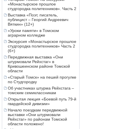
«Монастырское прошлое
студгородка политехников». Часть 2
Выставка «Поэт, писатель,
публицист – Георгий Андреевич
Вяткин» (12+)
«Уроки памяти» в Томском
аграрном колледже
Экскурсия «Монастырское прошлое
студгородка политехников» Часть 2
(6+)
Передвижная выставка «Они
штурмовали Рейхстаг» в
Кривошеинском районе Томской
области
«Старый Томск» на пешей прогулке
по Студгородку
Об участниках штурма Рейхстага –
томским семиклассникам
Открытая лекция «Боевой путь 79-й
гвардейской дивизии»
Начало поездкам передвижной
выставки «Они штурмовали
Рейхстаг» по районам Томской
области положено!