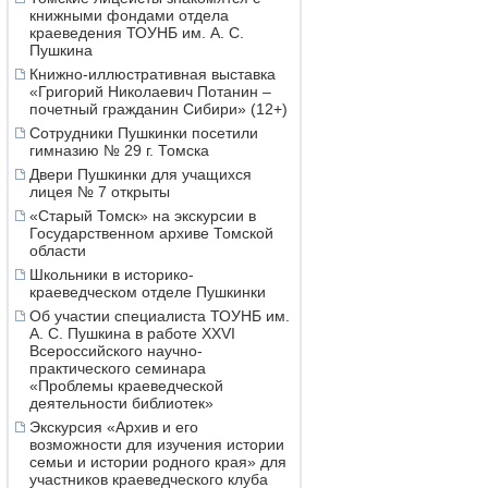
книжными фондами отдела
краеведения ТОУНБ им. А. С.
Пушкина
Книжно-иллюстративная выставка
«Григорий Николаевич Потанин –
почетный гражданин Сибири» (12+)
Сотрудники Пушкинки посетили
гимназию № 29 г. Томска
Двери Пушкинки для учащихся
лицея № 7 открыты
«Старый Томск» на экскурсии в
Государственном архиве Томской
области
Школьники в историко-
краеведческом отделе Пушкинки
Об участии специалиста ТОУНБ им.
А. С. Пушкина в работе XXVI
Всероссийского научно-
практического семинара
«Проблемы краеведческой
деятельности библиотек»
Экскурсия «Архив и его
возможности для изучения истории
семьи и истории родного края» для
участников краеведческого клуба