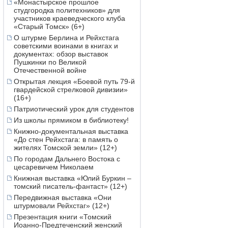
«Монастырское прошлое
студгородка политехников» для
участников краеведческого клуба
«Старый Томск» (6+)
О штурме Берлина и Рейхстага
советскими воинами в книгах и
документах: обзор выставок
Пушкинки по Великой
Отечественной войне
Открытая лекция «Боевой путь 79-й
гвардейской стрелковой дивизии»
(16+)
Патриотический урок для студентов
Из школы прямиком в библиотеку!
Книжно-документальная выставка
«До стен Рейхстага: в память о
жителях Томской земли» (12+)
По городам Дальнего Востока с
цесаревичем Николаем
Книжная выставка «Юлий Буркин –
томский писатель-фантаст» (12+)
Передвижная выставка «Они
штурмовали Рейхстаг» (12+)
Презентация книги «Томский
Иоанно-Предтеченский женский