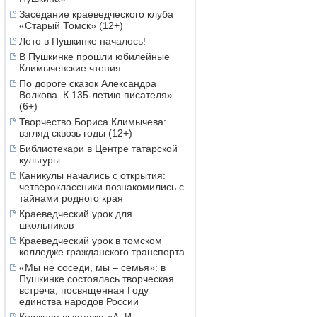
2016
декабрь
,
ноябрь
Заседание краеведческого клуба
«Старый Томск» (12+)
2015
декабрь
,
ноябрь
2014
декабрь
,
ноябрь
Лето в Пушкинке началось!
2013
декабрь
,
ноябрь
В Пушкинке прошли юбилейные
2012
декабрь
,
ноябрь
Климычевские чтения
2011
декабрь
,
ноябрь
По дороге сказок Александра
2010
декабрь
,
ноябрь
Волкова. К 135-летию писателя»
(6+)
Творчество Бориса Климычева:
взгляд сквозь годы (12+)
Библиотекари в Центре татарской
культуры
Каникулы начались с открытия:
четвероклассники познакомились с
тайнами родного края
Краеведческий урок для
школьников
Краеведческий урок в томском
колледже гражданского транспорта
«Мы не соседи, мы – семья»: в
Пушкинке состоялась творческая
встреча, посвященная Году
единства народов России