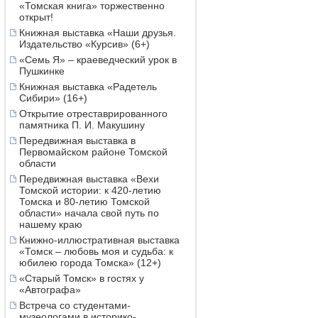
«Томская книга» торжественно
открыт!
Книжная выставка «Наши друзья.
Издательство «Курсив» (6+)
«Семь Я» – краеведческий урок в
Пушкинке
Книжная выставка «Радетель
Сибири» (16+)
Открытие отреставрированного
памятника П. И. Макушину
Передвижная выставка в
Первомайском районе Томской
области
Передвижная выставка «Вехи
Томской истории: к 420-летию
Томска и 80-летию Томской
области» начала свой путь по
нашему краю
Книжно-иллюстративная выставка
«Томск – любовь моя и судьба: к
юбилею города Томска» (12+)
«Старый Томск» в гостях у
«Автографа»
Встреча со студентами-
музеологами в историко-