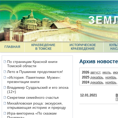
КРАЕВЕДЕНИЕ
ИСТОРИЧЕСКОЕ
КУЛЬ
ГЛАВНАЯ
В ТОМСКЕ
КРАЕВЕДЕНИЕ
НАС
Архив новост
По страницам Красной книги
Томской области
Лето в Пушкинке продолжается!
2026
август
,
июль
,
ию
«История. Памятники. Музеи»:
2025
декабрь
,
ноябрь
презентации книги
2024
декабрь
,
ноябрь
Владимир Суздальский и его эпоха
2023
декабрь
,
ноябрь
(12+)
2022
декабрь
,
ноябрь
12.01.2021
В
Секретики семейного счастья
2021
декабрь
,
октябрь
П
2020
декабрь
,
ноябрь
Михайловская роща: экскурсия,
открывающая историю и природу
2019
декабрь
,
ноябрь
2018
декабрь
,
ноябрь
Игра-викторина «По сказкам
Пушкина»
2017
декабрь
,
ноябрь