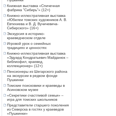
Пушкинки
Книжная выставка «Спичечная
фабрика "Сибирь"» (12+)
Книжно-иллюстративная выставка
«Юбилеи томских художников А. В.
Евтихиева и В. Д. Вучичевича-
Сибирского» (16+)
Экскурсия в историко-
краеведческом отделе
Игровой урок о семейных
традициях и ценностях
Книжно-иллюстративная выставка
«Эдуард Кондратьевич Майданюк –
библиофил, краевед,
коллекционер» (12+)
Пенсионеры из Шегарского района
на экскурсии в редком фонде
Пушкинки
Томские поисковики и краеведы в
Асиновском музее
«Секретики счастливой семьи» –
игра для томских школьников
Представители старшего поколения
из Северска в гостях у краеведов
«Пушкинки»