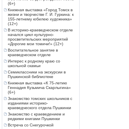
(6+)
Книжная выставка «Город Томск в
жизни и творчестве Г. И. Гуркина: к
155-летнему юбилею художника»
(12+)
В историко-краеведческом отделе
начался цикл культурно-
просветительских мероприятий
«Дорогие мои томичи!» (12+)
Воспитательное занятие в
краеведческом отделе
Интерес к родному краю со
школьной скамьи
Семиклассники на экскурсии в
Пушкинской библиотеке
Книжная выставка «К 75-летию
Геннадия Кузьмича Скарлыгина»
(6+)
Знакомство томских школьников с
изданиями историко-
краеведческого отдела Пушкинки
Знакомство с краеведением и
редкими книгами Пушкинки
Встреча со Снегурочкой