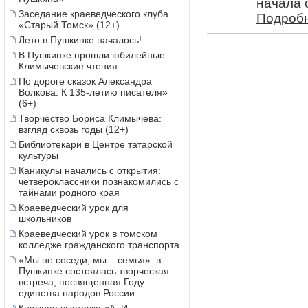
начала 
2016
декабрь
,
ноябрь
Заседание краеведческого клуба
Подробн
«Старый Томск» (12+)
2015
декабрь
,
ноябрь
2014
декабрь
,
ноябрь
Лето в Пушкинке началось!
2013
декабрь
,
ноябрь
В Пушкинке прошли юбилейные
2012
декабрь
,
ноябрь
Климычевские чтения
2011
декабрь
,
ноябрь
По дороге сказок Александра
2010
декабрь
,
ноябрь
Волкова. К 135-летию писателя»
(6+)
Творчество Бориса Климычева:
взгляд сквозь годы (12+)
Библиотекари в Центре татарской
культуры
Каникулы начались с открытия:
четвероклассники познакомились с
тайнами родного края
Краеведческий урок для
школьников
Краеведческий урок в томском
колледже гражданского транспорта
«Мы не соседи, мы – семья»: в
Пушкинке состоялась творческая
встреча, посвященная Году
единства народов России