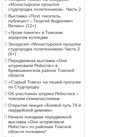
«Монастырское прошлое
студгородка политехников». Часть 2
Выставка «Поэт, писатель,
публицист – Георгий Андреевич
Вяткин» (12+)
«Уроки памяти» в Томском
аграрном колледже
Экскурсия «Монастырское прошлое
студгородка политехников» Часть 2
(6+)
Передвижная выставка «Они
штурмовали Рейхстаг» в
Кривошеинском районе Томской
области
«Старый Томск» на пешей прогулке
по Студгородку
Об участниках штурма Рейхстага –
томским семиклассникам
Открытая лекция «Боевой путь 79-й
гвардейской дивизии»
Начало поездкам передвижной
выставки «Они штурмовали
Рейхстаг» по районам Томской
области положено!