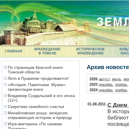
КРАЕВЕДЕНИЕ
ИСТОРИЧЕСКОЕ
КУЛЬ
ГЛАВНАЯ
В ТОМСКЕ
КРАЕВЕДЕНИЕ
НАС
Архив новост
По страницам Красной книги
Томской области
Лето в Пушкинке продолжается!
2026
август
,
июль
,
ию
«История. Памятники. Музеи»:
2025
декабрь
,
ноябрь
презентации книги
2024
декабрь
,
ноябрь
Владимир Суздальский и его эпоха
2023
декабрь
,
ноябрь
(12+)
2022
декабрь
,
ноябрь
01.08.2011
С Днем 
Секретики семейного счастья
2021
декабрь
,
октябрь
В истор
2020
декабрь
,
ноябрь
Михайловская роща: экскурсия,
библиот
открывающая историю и природу
2019
декабрь
,
ноябрь
2018
декабрь
,
ноябрь
посвяще
Игра-викторина «По сказкам
Пушкина»
2017
декабрь
,
ноябрь