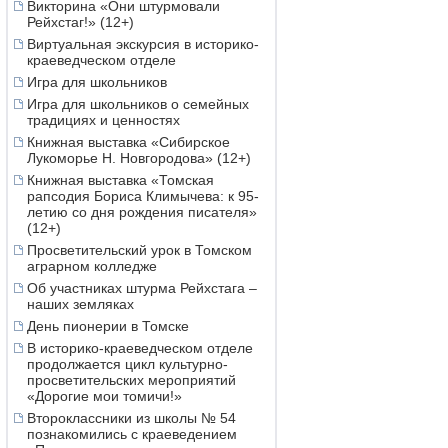
Викторина «Они штурмовали
Рейхстаг!» (12+)
Виртуальная экскурсия в историко-
краеведческом отделе
Игра для школьников
Игра для школьников о семейных
традициях и ценностях
Книжная выставка «Сибирское
Лукоморье Н. Новгородова» (12+)
Книжная выставка «Томская
рапсодия Бориса Климычева: к 95-
летию со дня рождения писателя»
(12+)
Просветительский урок в Томском
аграрном колледже
Об участниках штурма Рейхстага –
наших земляках
День пионерии в Томске
В историко-краеведческом отделе
продолжается цикл культурно-
просветительских мероприятий
«Дорогие мои томичи!»
Второклассники из школы № 54
познакомились с краеведением