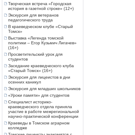
Творческая встреча «Городская
история в газетной строке» (12+)
Экскурсия для ветеранов
педагогического труда
В краеведческом клубе «Старый
Томск»
Выставка «Легенда томской
политики – Егор Кузьмич Лигачев»
(16+)
Просветительский урок для
студентов
Заседание краеведческого клуба
«Старый Томск» (16+)
Экскурсия для лицеистов в дни
осенних каникул
Экскурсия для младших школьников
«Уроки памяти» для студентов
Специалист историко-
краеведческого отдела приняла
участие в работе межрегиональной
научно-практической конференции
Краеведы в Томском аграрном
колледже
Томские лицеисты знакомятся с