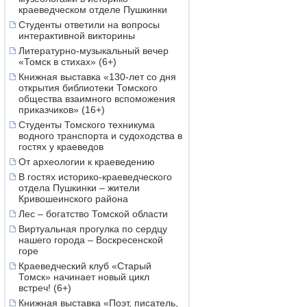
краеведческом отделе Пушкинки
Студенты ответили на вопросы
интерактивной викторины
Литературно-музыкальный вечер
«Томск в стихах» (6+)
Книжная выставка «130-лет со дня
открытия библиотеки Томского
общества взаимного вспоможения
приказчиков» (16+)
Студенты Томского техникума
водного транспорта и судоходства в
гостях у краеведов
От археологии к краеведению
В гостях историко-краеведческого
отдела Пушкинки – жители
Кривошеинского района
Лес – богатство Томской области
Виртуальная прогулка по сердцу
нашего города – Воскресенской
горе
Краеведческий клуб «Старый
Томск» начинает новый цикл
встреч! (6+)
Книжная выставка «Поэт, писатель,