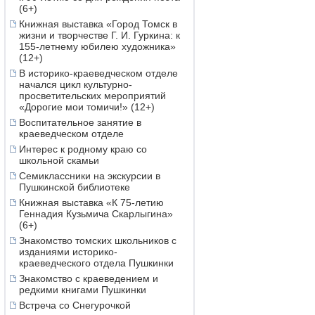
(6+)
Книжная выставка «Город Томск в
жизни и творчестве Г. И. Гуркина: к
155-летнему юбилею художника»
(12+)
В историко-краеведческом отделе
начался цикл культурно-
просветительских мероприятий
«Дорогие мои томичи!» (12+)
Воспитательное занятие в
краеведческом отделе
Интерес к родному краю со
школьной скамьи
Семиклассники на экскурсии в
Пушкинской библиотеке
Книжная выставка «К 75-летию
Геннадия Кузьмича Скарлыгина»
(6+)
Знакомство томских школьников с
изданиями историко-
краеведческого отдела Пушкинки
Знакомство с краеведением и
редкими книгами Пушкинки
Встреча со Снегурочкой