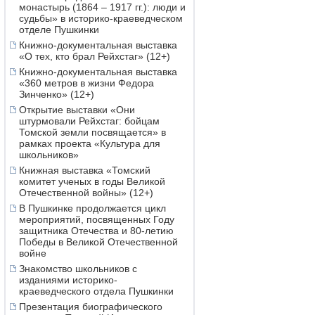
монастырь (1864 – 1917 гг.): люди и
судьбы» в историко-краеведческом
отделе Пушкинки
Книжно-документальная выставка
«О тех, кто брал Рейхстаг» (12+)
Книжно-документальная выставка
«360 метров в жизни Федора
Зинченко» (12+)
Открытие выставки «Они
штурмовали Рейхстаг: бойцам
Томской земли посвящается» в
рамках проекта «Культура для
школьников»
Книжная выставка «Томский
комитет ученых в годы Великой
Отечественной войны» (12+)
В Пушкинке продолжается цикл
мероприятий, посвященных Году
защитника Отечества и 80-летию
Победы в Великой Отечественной
войне
Знакомство школьников с
изданиями историко-
краеведческого отдела Пушкинки
Презентация биографического