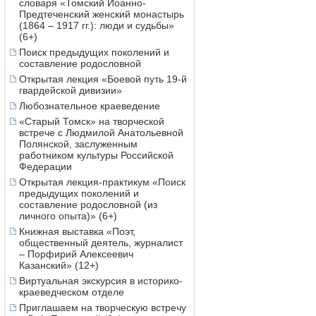
словаря «Томский Иоанно-
Предтеченский женский монастырь
(1864 – 1917 гг.): люди и судьбы»
(6+)
Поиск предыдущих поколений и
составление родословной
Открытая лекция «Боевой путь 19-й
гвардейской дивизии»
Любознательное краеведение
«Старый Томск» на творческой
встрече с Людмилой Анатольевной
Полянской, заслуженным
работником культуры Российской
Федерации
Открытая лекция-практикум «Поиск
предыдущих поколений и
составление родословной (из
личного опыта)» (6+)
Книжная выставка «Поэт,
общественный деятель, журналист
– Порфирий Алексеевич
Казанский» (12+)
Виртуальная экскурсия в историко-
краеведческом отделе
Приглашаем на творческую встречу