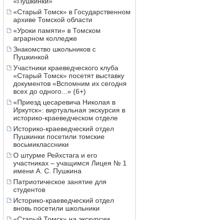
«Пушкинки»
«Старый Томск» в Государственном
архиве Томской области
«Уроки памяти» в Томском
аграрном колледже
Знакомство школьников с
Пушкинкой
Участники краеведческого клуба
«Старый Томск» посетят выставку
документов «Вспомним их сегодня
всех до одного...» (6+)
«Приезд цесаревича Николая в
Иркутск»: виртуальная экскурсия в
историко-краеведческом отделе
Историко-краеведческий отдел
Пушкинки посетили томские
восьмиклассники
О штурме Рейхстага и его
участниках – учащимся Лицея № 1
имени А. С. Пушкина
Патриотическое занятие для
студентов
Историко-краеведческий отдел
вновь посетили школьники
«Старый Томск» на экскурсии