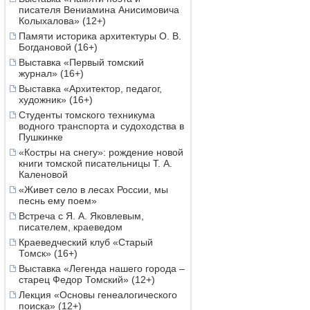
писателя Вениамина Анисимовича
Колыхалова» (12+)
Памяти историка архитектуры О. В.
Богдановой (16+)
Выставка «Первый томский
журнал» (16+)
Выставка «Архитектор, педагог,
художник» (16+)
Студенты томского техникума
водного транспорта и судоходства в
Пушкинке
«Костры на снегу»: рождение новой
книги томской писательницы Т. А.
Каленовой
«Живет село в лесах России, мы
песнь ему поем»
Встреча с Я. А. Яковлевым,
писателем, краеведом
Краеведческий клуб «Старый
Томск» (16+)
Выставка «Легенда нашего города –
старец Федор Томский» (12+)
Лекция «Основы генеалогического
поиска» (12+)