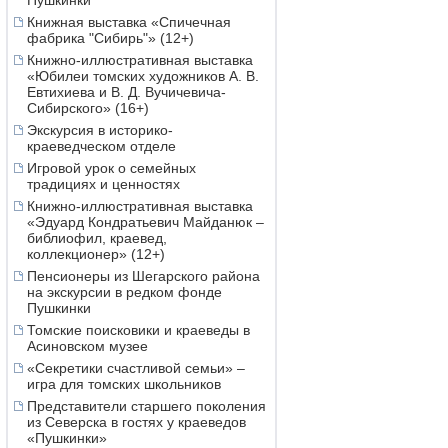
Пушкинки
Книжная выставка «Спичечная
фабрика "Сибирь"» (12+)
Книжно-иллюстративная выставка
«Юбилеи томских художников А. В.
Евтихиева и В. Д. Вучичевича-
Сибирского» (16+)
Экскурсия в историко-
краеведческом отделе
Игровой урок о семейных
традициях и ценностях
Книжно-иллюстративная выставка
«Эдуард Кондратьевич Майданюк –
библиофил, краевед,
коллекционер» (12+)
Пенсионеры из Шегарского района
на экскурсии в редком фонде
Пушкинки
Томские поисковики и краеведы в
Асиновском музее
«Секретики счастливой семьи» –
игра для томских школьников
Представители старшего поколения
из Северска в гостях у краеведов
«Пушкинки»