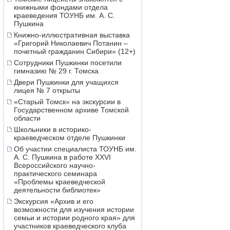
книжными фондами отдела
краеведения ТОУНБ им. А. С.
Пушкина
Книжно-иллюстративная выставка
«Григорий Николаевич Потанин –
почетный гражданин Сибири» (12+)
Сотрудники Пушкинки посетили
гимназию № 29 г. Томска
Двери Пушкинки для учащихся
лицея № 7 открыты
«Старый Томск» на экскурсии в
Государственном архиве Томской
области
Школьники в историко-
краеведческом отделе Пушкинки
Об участии специалиста ТОУНБ им.
А. С. Пушкина в работе XXVI
Всероссийского научно-
практического семинара
«Проблемы краеведческой
деятельности библиотек»
Экскурсия «Архив и его
возможности для изучения истории
семьи и истории родного края» для
участников краеведческого клуба