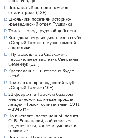
юные сердца
Выставка «К истории томской
фтизиатрии» (12+)
Школьники посетили историко-
краеведческий отдел Пушкинки
Томск – город трудовой доблести
Выездная встреча участников клуба
«Старый Томск» в музее томской
энергетики
«Путешествие за Сказками»:
персональная выставка Светланы
Семенчук (12+)
Краеведение – интересно будет
всем!
Приглашает краеведческий клуб
«Старый Томск» (16+)
22 февраля в Томском базовом
медицинском колледже прошла
лекция «Томск госпитальный. 1941
– 1945 гг.»
На выставке, посвященной памяти
О. В. Богдановой, собрались ее
родственники, коллеги, ученики и
знакомые
Выставка «Памяти поэта и