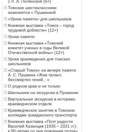
с Л. А. Полянской (6+)
Томские шестиклассники
знакомятся с Пушкинкой
«Уроки памяти» для школьников
Книжная выставка «Томск – город
трудовой доблести» (12+)
Уроки памяти
Книжная выставка «Томский
комитет ученых в годы Великой
Отечественной войны» (12+)
Уроки краеведения для томских
школьников
«Старый Томск» на вечере памяти
А. С. Пушкина «Жив талант,
бессмертен гений…»
О родном крае и не только
Школьники на экскурсии в Пушкинке
Виртуальная экскурсия в историко-
краеведческом отделе
Краеведческое занятие в Томском
колледже гражданского транспорта
Книжная выставка «Поэт радости
Василий Казанцев (1935 – 2021 гг.):
к 90-летию со дня рождения поэта»