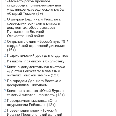
«Монастырское прошлое
студгородка политехников» для
участников краеведческого клуба
«Старый Томск» (6+)
О штурме Берлина и Рейхстага
советскими воинами в книгах и
документах: обзор выставок
Пушкинки по Великой
Отечественной войне
Открытая лекция «Боевой путь 79-й
гвардейской стрелковой дивизии»
(16+)
Патриотический урок для студентов
Из школы прямиком в библиотеку!
Книжно-документальная выставка
«До стен Рейхстага: в память о
жителях Томской земли» (12+)
По городам Дальнего Востока с
цесаревичем Николаем
Книжная выставка «Юлий Буркин –
томский писатель-фантаст» (12+)
Передвижная выставка «Они
штурмовали Рейхстаг» (12+)
Презентация книги «Томский
Иоанно-Предтеченский женский