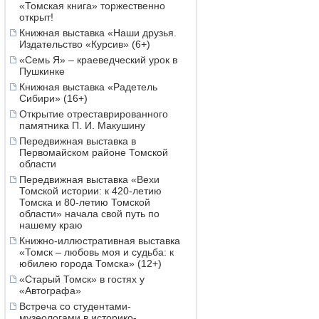
«Томская книга» торжественно
открыт!
Книжная выставка «Наши друзья.
Издательство «Курсив» (6+)
«Семь Я» – краеведческий урок в
Пушкинке
Книжная выставка «Радетель
Сибири» (16+)
Открытие отреставрированного
памятника П. И. Макушину
Передвижная выставка в
Первомайском районе Томской
области
Передвижная выставка «Вехи
Томской истории: к 420-летию
Томска и 80-летию Томской
области» начала свой путь по
нашему краю
Книжно-иллюстративная выставка
«Томск – любовь моя и судьба: к
юбилею города Томска» (12+)
«Старый Томск» в гостях у
«Автографа»
Встреча со студентами-
музеологами в историко-