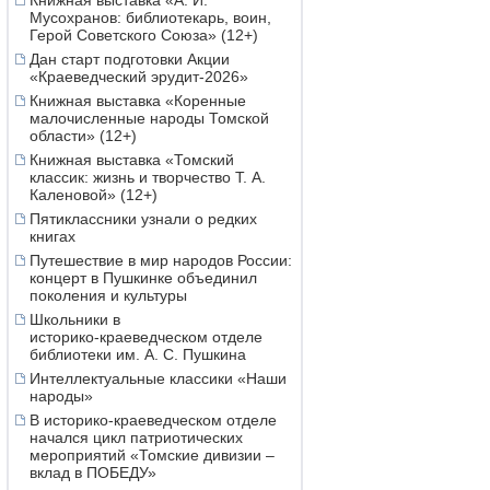
Книжная выставка «А. И.
Мусохранов: библиотекарь, воин,
Герой Советского Союза» (12+)
Дан старт подготовки Акции
«Краеведческий эрудит-2026»
Книжная выставка «Коренные
малочисленные народы Томской
области» (12+)
Книжная выставка «Томский
классик: жизнь и творчество Т. А.
Каленовой» (12+)
Пятиклассники узнали о редких
книгах
Путешествие в мир народов России:
концерт в Пушкинке объединил
поколения и культуры
Школьники в
историко‑краеведческом отделе
библиотеки им. А. С. Пушкина
Интеллектуальные классики «Наши
народы»
В историко-краеведческом отделе
начался цикл патриотических
мероприятий «Томские дивизии –
вклад в ПОБЕДУ»