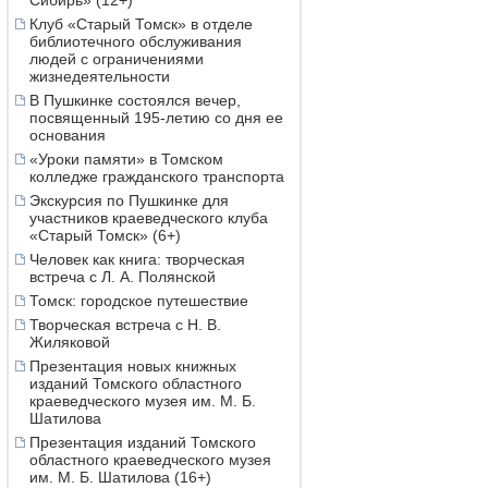
Сибирь» (12+)
Клуб «Старый Томск» в отделе
библиотечного обслуживания
людей с ограничениями
жизнедеятельности
В Пушкинке состоялся вечер,
посвященный 195-летию со дня ее
основания
«Уроки памяти» в Томском
колледже гражданского транспорта
Экскурсия по Пушкинке для
участников краеведческого клуба
«Старый Томск» (6+)
Человек как книга: творческая
встреча с Л. А. Полянской
Томск: городское путешествие
Творческая встреча с Н. В.
Жиляковой
Презентация новых книжных
изданий Томского областного
краеведческого музея им. М. Б.
Шатилова
Презентация изданий Томского
областного краеведческого музея
им. М. Б. Шатилова (16+)