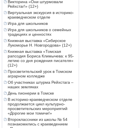
Викторина «Они штурмовали
Рейхстаг!» (12+)
Виртуальная экскурсия в историко-
краеведческом отделе
Игра для школьников
Игра для школьников о семейных
традициях и ценностях
Книжная выставка «Сибирское
Лукоморье Н. Новгородова» (12+)
Книжная выставка «Томская
рапсодия Бориса Климычева: к 95-
летию со дня рождения писателя»
(12+)
Просветительский урок в Томском
аграрном колледже
Об участниках штурма Рейхстага –
наших земляках
День пионерии в Томске
В историко-краеведческом отделе
продолжается цикл культурно-
просветительских мероприятий
«Дорогие мои томичи!»
Второклассники из школы № 54
познакомились с краеведением