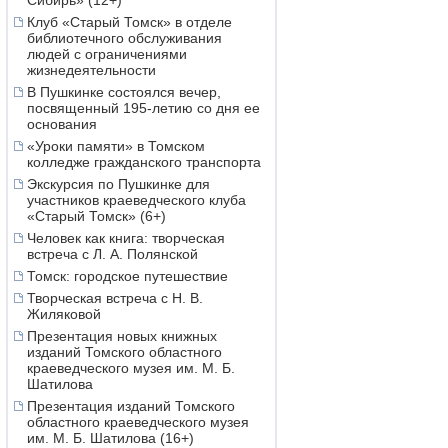
Сибирь» (12+)
Клуб «Старый Томск» в отделе
библиотечного обслуживания
людей с ограничениями
жизнедеятельности
В Пушкинке состоялся вечер,
посвященный 195-летию со дня ее
основания
«Уроки памяти» в Томском
колледже гражданского транспорта
Экскурсия по Пушкинке для
участников краеведческого клуба
«Старый Томск» (6+)
Человек как книга: творческая
встреча с Л. А. Полянской
Томск: городское путешествие
Творческая встреча с Н. В.
Жиляковой
Презентация новых книжных
изданий Томского областного
краеведческого музея им. М. Б.
Шатилова
Презентация изданий Томского
областного краеведческого музея
им. М. Б. Шатилова (16+)