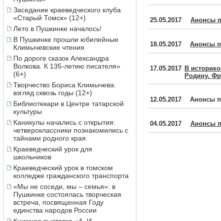
2016
декабрь
,
ноябрь
Заседание краеведческого клуба
«Старый Томск» (12+)
2015
декабрь
,
ноябрь
25.05.2017
Анонсы п
2014
декабрь
,
ноябрь
Лето в Пушкинке началось!
2013
декабрь
,
ноябрь
В Пушкинке прошли юбилейные
18.05.2017
Анонсы п
2012
декабрь
,
ноябрь
Климычевские чтения
2011
декабрь
,
ноябрь
По дороге сказок Александра
2010
декабрь
,
ноябрь
Волкова. К 135-летию писателя»
17.05.2017
В историко
(6+)
Родину. Фр
Творчество Бориса Климычева:
взгляд сквозь годы (12+)
12.05.2017
Анонсы п
Библиотекари в Центре татарской
культуры
Каникулы начались с открытия:
04.05.2017
Анонсы п
четвероклассники познакомились с
тайнами родного края
Краеведческий урок для
школьников
Краеведческий урок в томском
колледже гражданского транспорта
«Мы не соседи, мы – семья»: в
Пушкинке состоялась творческая
встреча, посвященная Году
единства народов России