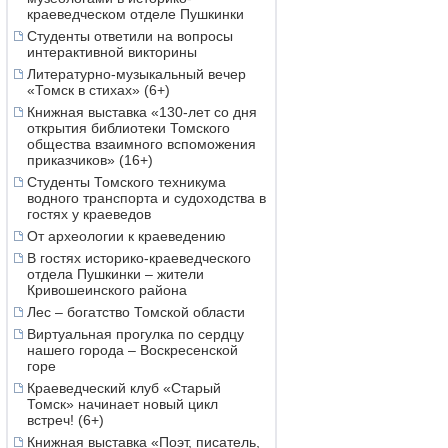
краеведческом отделе Пушкинки
Студенты ответили на вопросы
интерактивной викторины
Литературно-музыкальный вечер
«Томск в стихах» (6+)
Книжная выставка «130-лет со дня
открытия библиотеки Томского
общества взаимного вспоможения
приказчиков» (16+)
Студенты Томского техникума
водного транспорта и судоходства в
гостях у краеведов
От археологии к краеведению
В гостях историко-краеведческого
отдела Пушкинки – жители
Кривошеинского района
Лес – богатство Томской области
Виртуальная прогулка по сердцу
нашего города – Воскресенской
горе
Краеведческий клуб «Старый
Томск» начинает новый цикл
встреч! (6+)
Книжная выставка «Поэт, писатель,