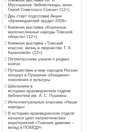
Книжная выставка «А. И.
Мусохранов: библиотекарь, воин,
Герой Советского Союза» (12+)
Дан старт подготовки Акции
«Краеведческий эрудит-2026»
Книжная выставка «Коренные
малочисленные народы Томской
области» (12+)
Книжная выставка «Томский
классик: жизнь и творчество Т. А.
Каленовой» (12+)
Пятиклассники узнали о редких
книгах
Путешествие в мир народов России:
концерт в Пушкинке объединил
поколения и культуры
Школьники в
историко‑краеведческом отделе
библиотеки им. А. С. Пушкина
Интеллектуальные классики «Наши
народы»
В историко-краеведческом отделе
начался цикл патриотических
мероприятий «Томские дивизии –
вклад в ПОБЕДУ»