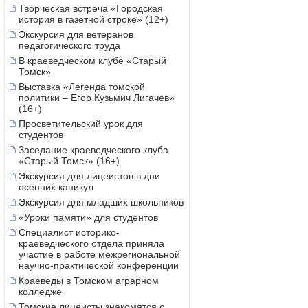
Творческая встреча «Городская
история в газетной строке» (12+)
Экскурсия для ветеранов
педагогического труда
В краеведческом клубе «Старый
Томск»
Выставка «Легенда томской
политики – Егор Кузьмич Лигачев»
(16+)
Просветительский урок для
студентов
Заседание краеведческого клуба
«Старый Томск» (16+)
Экскурсия для лицеистов в дни
осенних каникул
Экскурсия для младших школьников
«Уроки памяти» для студентов
Специалист историко-
краеведческого отдела приняла
участие в работе межрегиональной
научно-практической конференции
Краеведы в Томском аграрном
колледже
Томские лицеисты знакомятся с