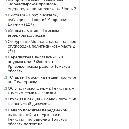
«Монастырское прошлое
студгородка политехников». Часть 2
Выставка «Поэт, писатель,
публицист – Георгий Андреевич
Вяткин» (12+)
«Уроки памяти» в Томском
аграрном колледже
Экскурсия «Монастырское прошлое
студгородка политехников» Часть 2
(6+)
Передвижная выставка «Они
штурмовали Рейхстаг» в
Кривошеинском районе Томской
области
«Старый Томск» на пешей прогулке
по Студгородку
Об участниках штурма Рейхстага –
томским семиклассникам
Открытая лекция «Боевой путь 79-й
гвардейской дивизии»
Начало поездкам передвижной
выставки «Они штурмовали
Рейхстаг» по районам Томской
области положено!