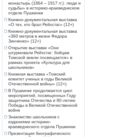
монастырь (1864 – 1917 гг.): люди и
судьбы» в историко-краеведческом
отделе Пушкинки
Книжно-документальная выставка
«О тех, кто брал Рейхстаг» (12+)
Книжно-документальная выставка
«360 метров в жизни Федора
Зинченко» (12+)
Открытие выставки «Они
штурмовали Рейхстаг: бойцам
Томской земли посвящается» в
рамках проекта «Культура для
школьников»
Книжная выставка «Томский
комитет ученых в годы Великой
Отечественной войны» (12+)
В Пушкинке продолжается цикл
мероприятий, посвященных Году
защитника Отечества и 80-летию
Победы в Великой Отечественной
войне
Знакомство школьников с
изданиями историко-
краеведческого отдела Пушкинки
Презентация биографического