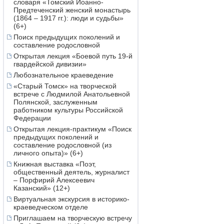
словаря «Томский Иоанно-
Предтеченский женский монастырь
(1864 – 1917 гг.): люди и судьбы»
(6+)
Поиск предыдущих поколений и
составление родословной
Открытая лекция «Боевой путь 19-й
гвардейской дивизии»
Любознательное краеведение
«Старый Томск» на творческой
встрече с Людмилой Анатольевной
Полянской, заслуженным
работником культуры Российской
Федерации
Открытая лекция-практикум «Поиск
предыдущих поколений и
составление родословной (из
личного опыта)» (6+)
Книжная выставка «Поэт,
общественный деятель, журналист
– Порфирий Алексеевич
Казанский» (12+)
Виртуальная экскурсия в историко-
краеведческом отделе
Приглашаем на творческую встречу