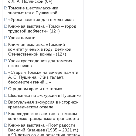
с Л. А. Полянской (6+)
Томские шестиклассники
знакомятся с Пушкинкой
«Уроки памяти» для школьников
Книжная выставка «Томск – город
трудовой доблести» (12+)
Уроки памяти
Книжная выставка «Томский
комитет ученых в годы Великой
Отечественной войны» (12+)
Уроки краеведения для томских
школьников
«Старый Томск» на вечере памяти
А. С. Пушкина «Жив талант,
бессмертен гений…»
О родном крае и не только
Школьники на экскурсии в Пушкинке
Виртуальная экскурсия в историко-
краеведческом отделе
Краеведческое занятие в Томском
колледже гражданского транспорта
Книжная выставка «Поэт радости
Василий Казанцев (1935 – 2021 гг.):
к 90-летию со дня рождения поэта»