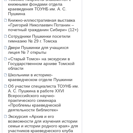
книжными фондами отдела
краеведения ТОУНБ им. А. С.
Пушкина
Книжно-иллюстративная выставка
«Григорий Николаевич Потанин –
почетный гражданин Сибири» (12+)
Сотрудники Пушкинки посетили
гимназию № 29 г. Томска
Двери Пушкинки для учащихся
лицея № 7 открыты
«Старый Томск» на экскурсии в
Государственном архиве Томской
области
Школьники в историко-
краеведческом отделе Пушкинки
Об участии специалиста ТОУНБ им.
А. С. Пушкина в работе XXVI
Всероссийского научно-
практического семинара
«Проблемы краеведческой
деятельности библиотек»
Экскурсия «Архив и его
возможности для изучения истории
семьи и истории родного края» для
участников краеведческого клуба