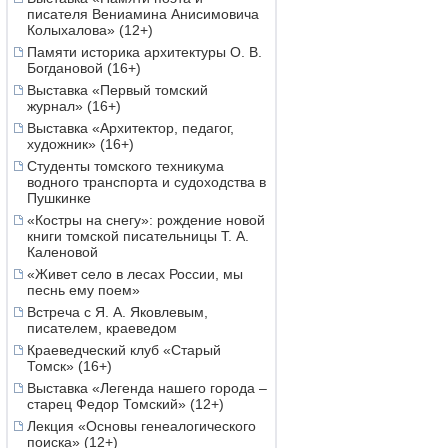
писателя Вениамина Анисимовича
Колыхалова» (12+)
Памяти историка архитектуры О. В.
Богдановой (16+)
Выставка «Первый томский
журнал» (16+)
Выставка «Архитектор, педагог,
художник» (16+)
Студенты томского техникума
водного транспорта и судоходства в
Пушкинке
«Костры на снегу»: рождение новой
книги томской писательницы Т. А.
Каленовой
«Живет село в лесах России, мы
песнь ему поем»
Встреча с Я. А. Яковлевым,
писателем, краеведом
Краеведческий клуб «Старый
Томск» (16+)
Выставка «Легенда нашего города –
старец Федор Томский» (12+)
Лекция «Основы генеалогического
поиска» (12+)