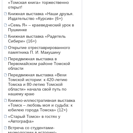
«Томская книга» торжественно
открыт!
Книжная выставка «Наши друзья.
Издательство «Курсив» (6+)
«Семь Я» – краеведческий урок в
Пушкинке
Книжная выставка «Радетель
Сибири» (16+)
Открытие отреставрированного
памятника П. И. Макушину
Передвижная выставка в
Первомайском районе Томской
области
Передвижная выставка «Вехи
Томской истории: к 420-летию
Томска и 80-летию Томской
области» начала свой путь по
нашему краю
Книжно-иллюстративная выставка
«Томск – любовь моя и судьба: к
юбилею города Томска» (12+)
«Старый Томск» в гостях у
«Автографа»
Встреча со студентами-
музеологами в историко-