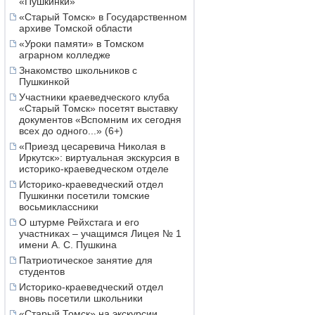
«Пушкинки»
«Старый Томск» в Государственном
архиве Томской области
«Уроки памяти» в Томском
аграрном колледже
Знакомство школьников с
Пушкинкой
Участники краеведческого клуба
«Старый Томск» посетят выставку
документов «Вспомним их сегодня
всех до одного...» (6+)
«Приезд цесаревича Николая в
Иркутск»: виртуальная экскурсия в
историко-краеведческом отделе
Историко-краеведческий отдел
Пушкинки посетили томские
восьмиклассники
О штурме Рейхстага и его
участниках – учащимся Лицея № 1
имени А. С. Пушкина
Патриотическое занятие для
студентов
Историко-краеведческий отдел
вновь посетили школьники
«Старый Томск» на экскурсии