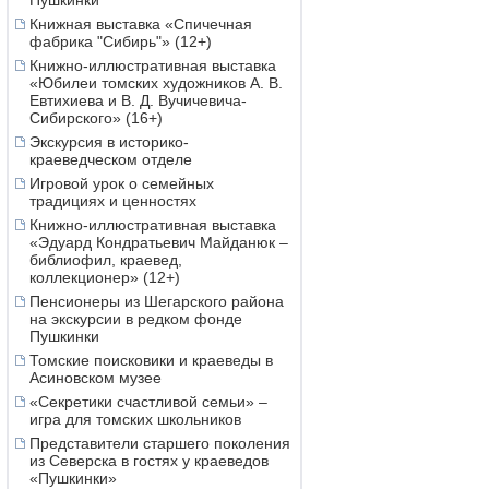
Пушкинки
Книжная выставка «Спичечная
фабрика "Сибирь"» (12+)
Книжно-иллюстративная выставка
«Юбилеи томских художников А. В.
Евтихиева и В. Д. Вучичевича-
Сибирского» (16+)
Экскурсия в историко-
краеведческом отделе
Игровой урок о семейных
традициях и ценностях
Книжно-иллюстративная выставка
«Эдуард Кондратьевич Майданюк –
библиофил, краевед,
коллекционер» (12+)
Пенсионеры из Шегарского района
на экскурсии в редком фонде
Пушкинки
Томские поисковики и краеведы в
Асиновском музее
«Секретики счастливой семьи» –
игра для томских школьников
Представители старшего поколения
из Северска в гостях у краеведов
«Пушкинки»