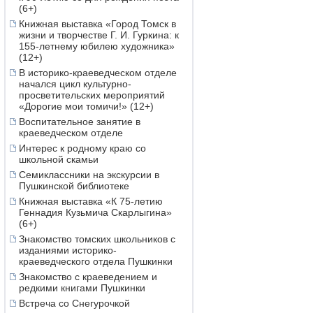
(6+)
Книжная выставка «Город Томск в
жизни и творчестве Г. И. Гуркина: к
155-летнему юбилею художника»
(12+)
В историко-краеведческом отделе
начался цикл культурно-
просветительских мероприятий
«Дорогие мои томичи!» (12+)
Воспитательное занятие в
краеведческом отделе
Интерес к родному краю со
школьной скамьи
Семиклассники на экскурсии в
Пушкинской библиотеке
Книжная выставка «К 75-летию
Геннадия Кузьмича Скарлыгина»
(6+)
Знакомство томских школьников с
изданиями историко-
краеведческого отдела Пушкинки
Знакомство с краеведением и
редкими книгами Пушкинки
Встреча со Снегурочкой