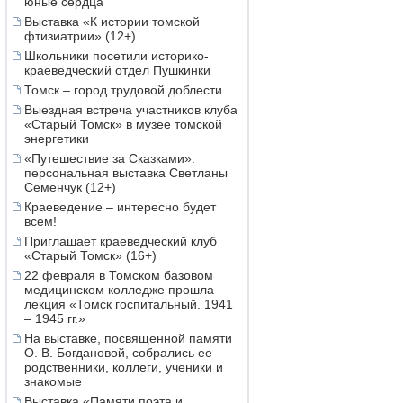
юные сердца
Выставка «К истории томской
фтизиатрии» (12+)
Школьники посетили историко-
краеведческий отдел Пушкинки
Томск – город трудовой доблести
Выездная встреча участников клуба
«Старый Томск» в музее томской
энергетики
«Путешествие за Сказками»:
персональная выставка Светланы
Семенчук (12+)
Краеведение – интересно будет
всем!
Приглашает краеведческий клуб
«Старый Томск» (16+)
22 февраля в Томском базовом
медицинском колледже прошла
лекция «Томск госпитальный. 1941
– 1945 гг.»
На выставке, посвященной памяти
О. В. Богдановой, собрались ее
родственники, коллеги, ученики и
знакомые
Выставка «Памяти поэта и