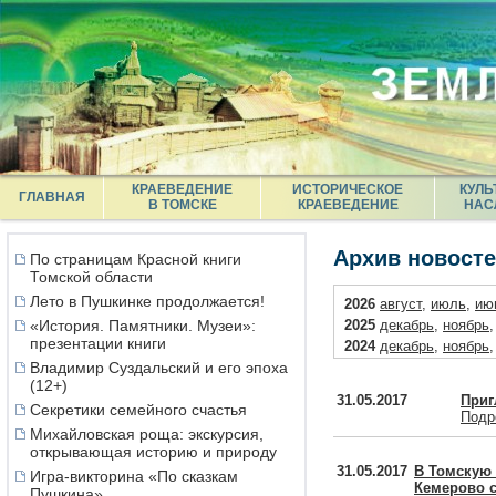
КРАЕВЕДЕНИЕ
ИСТОРИЧЕСКОЕ
КУЛЬ
ГЛАВНАЯ
В ТОМСКЕ
КРАЕВЕДЕНИЕ
НАС
Архив новост
По страницам Красной книги
Томской области
Лето в Пушкинке продолжается!
2026
август
,
июль
,
ию
«История. Памятники. Музеи»:
2025
декабрь
,
ноябрь
презентации книги
2024
декабрь
,
ноябрь
Владимир Суздальский и его эпоха
2023
декабрь
,
ноябрь
(12+)
2022
декабрь
,
ноябрь
31.05.2017
Приг
Секретики семейного счастья
2021
декабрь
,
октябрь
Подр
2020
декабрь
,
ноябрь
Михайловская роща: экскурсия,
открывающая историю и природу
2019
декабрь
,
ноябрь
31.05.2017
В Томскую 
2018
декабрь
,
ноябрь
Игра-викторина «По сказкам
Кемерово с
Пушкина»
2017
декабрь
,
ноябрь