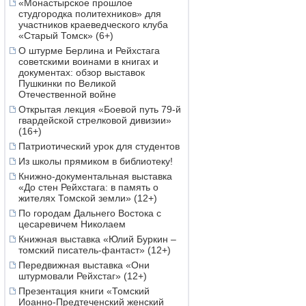
«Монастырское прошлое
студгородка политехников» для
участников краеведческого клуба
«Старый Томск» (6+)
О штурме Берлина и Рейхстага
советскими воинами в книгах и
документах: обзор выставок
Пушкинки по Великой
Отечественной войне
Открытая лекция «Боевой путь 79-й
гвардейской стрелковой дивизии»
(16+)
Патриотический урок для студентов
Из школы прямиком в библиотеку!
Книжно-документальная выставка
«До стен Рейхстага: в память о
жителях Томской земли» (12+)
По городам Дальнего Востока с
цесаревичем Николаем
Книжная выставка «Юлий Буркин –
томский писатель-фантаст» (12+)
Передвижная выставка «Они
штурмовали Рейхстаг» (12+)
Презентация книги «Томский
Иоанно-Предтеченский женский