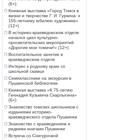
(6+)
Книжная выставка «Город Томск в
жизни и творчестве Г. И. Гуркина: к
155-летнему юбилею художника»
(12+)
В историко-краеведческом отделе
начался цикл культурно-
просветительских мероприятий
«Дорогие мои томичи!» (12+)
Воспитательное занятие в
краеведческом отделе
Интерес к родному краю со
школьной скамьи
Семиклассники на экскурсии в
Пушкинской библиотеке
Книжная выставка «К 75-летию
Геннадия Кузьмича Скарлыгина»
(6+)
Знакомство томских школьников с
изданиями историко-
краеведческого отдела Пушкинки
Знакомство с краеведением и
редкими книгами Пушкинки
Встреча со Снегурочкой