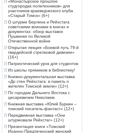
«Монастырское прошлое
студгородка политехников» для
участников краеведческого клуба
«Старый Томск» (6+)
О штурме Берлина и Рейхстага
советскими воинами в книгах и
документах: обзор выставок
Пушкинки по Великой
Отечественной войне
Открытая лекция «Боевой путь 79-й
гвардейской стрелковой дивизии»
(16+)
Патриотический урок для студентов
Из школы прямиком в библиотеку!
Книжно-документальная выставка
«До стен Рейхстага: в память о
жителях Томской земли» (12+)
По городам Дальнего Востока с
цесаревичем Николаем
Книжная выставка «Юлий Буркин –
томский писатель-фантаст» (12+)
Передвижная выставка «Они
штурмовали Рейхстаг» (12+)
Презентация книги «Томский
Иоанно-Предтеченский женский