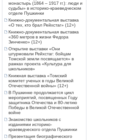
монастырь (1864 – 1917 гг.): люди и
судьбы» в историко-краеведческом
отделе Пушкинки
Книжно-документальная выставка
«О тех, кто брал Рейхстаг» (12+)
Книжно-документальная выставка
«360 метров в жизни Федора
Зинченко» (12+)
Открытие выставки «Они
штурмовали Рейхстаг: бойцам
Томской земли посвящается» в
рамках проекта «Культура для
школьников»
Книжная выставка «Томский
комитет ученых в годы Великой
Отечественной войны» (12+)
В Пушкинке продолжается цикл
мероприятий, посвященных Году
защитника Отечества и 80-летию
Победы в Великой Отечественной
войне
Знакомство школьников с
изданиями историко-
краеведческого отдела Пушкинки
Презентация биографического