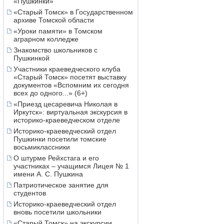
«Пушкинки»
«Старый Томск» в Государственном
архиве Томской области
«Уроки памяти» в Томском
аграрном колледже
Знакомство школьников с
Пушкинкой
Участники краеведческого клуба
«Старый Томск» посетят выставку
документов «Вспомним их сегодня
всех до одного...» (6+)
«Приезд цесаревича Николая в
Иркутск»: виртуальная экскурсия в
историко-краеведческом отделе
Историко-краеведческий отдел
Пушкинки посетили томские
восьмиклассники
О штурме Рейхстага и его
участниках – учащимся Лицея № 1
имени А. С. Пушкина
Патриотическое занятие для
студентов
Историко-краеведческий отдел
вновь посетили школьники
«Старый Томск» на экскурсии