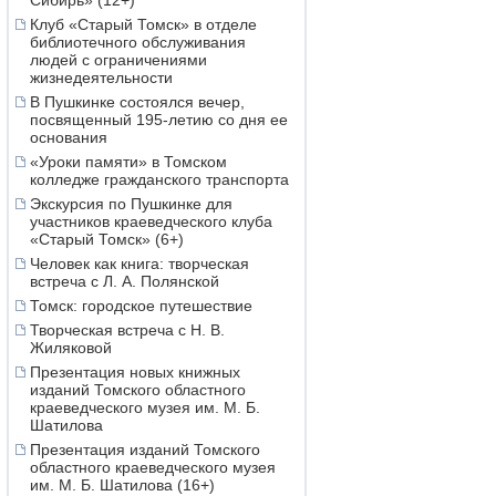
Сибирь» (12+)
Клуб «Старый Томск» в отделе
библиотечного обслуживания
людей с ограничениями
жизнедеятельности
В Пушкинке состоялся вечер,
посвященный 195-летию со дня ее
основания
«Уроки памяти» в Томском
колледже гражданского транспорта
Экскурсия по Пушкинке для
участников краеведческого клуба
«Старый Томск» (6+)
Человек как книга: творческая
встреча с Л. А. Полянской
Томск: городское путешествие
Творческая встреча с Н. В.
Жиляковой
Презентация новых книжных
изданий Томского областного
краеведческого музея им. М. Б.
Шатилова
Презентация изданий Томского
областного краеведческого музея
им. М. Б. Шатилова (16+)