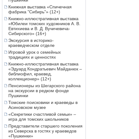
Пушкинки
Книжная выставка «Спичечная
фабрика "Сибирь"» (12+)
Книжно-иллюстративная выставка
«Юбилеи томских художников А. В.
Евтихиева и В. Д. Вучичевича-
Сибирского» (16+)
Экскурсия в историко-
краеведческом отделе
Игровой урок о семейных
традициях и ценностях
Книжно-иллюстративная выставка
«Эдуард Кондратьевич Майданюк –
библиофил, краевед,
коллекционер» (12+)
Пенсионеры из Шегарского района
на экскурсии в редком фонде
Пушкинки
Томские поисковики и краеведы в
Асиновском музее
«Секретики счастливой семьи» –
игра для томских школьников
Представители старшего поколения
из Северска в гостях у краеведов
«Пушкинки»