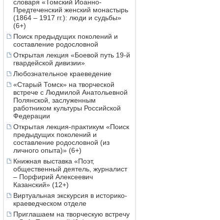
словаря «Томский Иоанно-
Предтеченский женский монастырь
(1864 – 1917 гг.): люди и судьбы»
(6+)
Поиск предыдущих поколений и
составление родословной
Открытая лекция «Боевой путь 19-й
гвардейской дивизии»
Любознательное краеведение
«Старый Томск» на творческой
встрече с Людмилой Анатольевной
Полянской, заслуженным
работником культуры Российской
Федерации
Открытая лекция-практикум «Поиск
предыдущих поколений и
составление родословной (из
личного опыта)» (6+)
Книжная выставка «Поэт,
общественный деятель, журналист
– Порфирий Алексеевич
Казанский» (12+)
Виртуальная экскурсия в историко-
краеведческом отделе
Приглашаем на творческую встречу