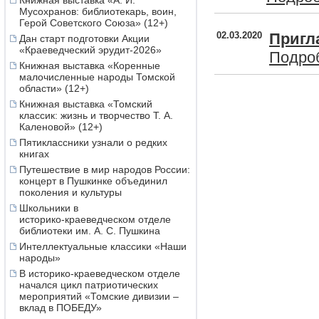
Книжная выставка «А. И.
Мусохранов: библиотекарь, воин,
Герой Советского Союза» (12+)
02.03.2020
Пригл
Дан старт подготовки Акции
«Краеведческий эрудит-2026»
Подроб
Книжная выставка «Коренные
малочисленные народы Томской
области» (12+)
Книжная выставка «Томский
классик: жизнь и творчество Т. А.
Каленовой» (12+)
Пятиклассники узнали о редких
книгах
Путешествие в мир народов России:
концерт в Пушкинке объединил
поколения и культуры
Школьники в
историко‑краеведческом отделе
библиотеки им. А. С. Пушкина
Интеллектуальные классики «Наши
народы»
В историко-краеведческом отделе
начался цикл патриотических
мероприятий «Томские дивизии –
вклад в ПОБЕДУ»