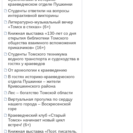
краеведческом отделе Пушкинки
Студенты ответили на вопросы
интерактивной викторины
Литературно-музыкальный вечер
«Томск в стихах» (6+)
Книжная выставка «130-лет со дня
открытия библиотеки Томского
общества взаимного вспоможения
приказчиков» (16+)
Студенты Томского техникума
водного транспорта и судоходства в
гостях у краеведов
От археологии к краеведению
В гостях историко-краеведческого
отдела Пушкинки – жители
Кривошеинского района
Лес – богатство Томской области
Виртуальная прогулка по сердцу
нашего города – Воскресенской
горе
Краеведческий клуб «Старый
Томск» начинает новый цикл
встреч! (6+)
Книжная выставка «Поэт, писатель,