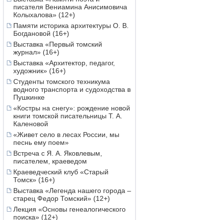
писателя Вениамина Анисимовича
Колыхалова» (12+)
Памяти историка архитектуры О. В.
Богдановой (16+)
Выставка «Первый томский
журнал» (16+)
Выставка «Архитектор, педагог,
художник» (16+)
Студенты томского техникума
водного транспорта и судоходства в
Пушкинке
«Костры на снегу»: рождение новой
книги томской писательницы Т. А.
Каленовой
«Живет село в лесах России, мы
песнь ему поем»
Встреча с Я. А. Яковлевым,
писателем, краеведом
Краеведческий клуб «Старый
Томск» (16+)
Выставка «Легенда нашего города –
старец Федор Томский» (12+)
Лекция «Основы генеалогического
поиска» (12+)