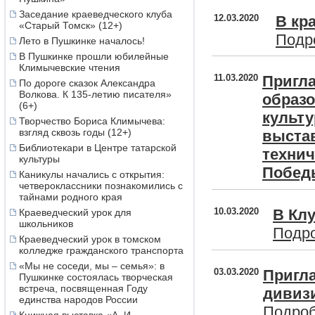
2016
декабрь
,
ноябрь
Заседание краеведческого клуба
12.03.2020
В кр
«Старый Томск» (12+)
2015
декабрь
,
ноябрь
Подро
2014
декабрь
,
ноябрь
Лето в Пушкинке началось!
2013
декабрь
,
ноябрь
В Пушкинке прошли юбилейные
2012
декабрь
,
ноябрь
Климычевские чтения
11.03.2020
Пригла
2011
декабрь
,
ноябрь
По дороге сказок Александра
2010
декабрь
,
ноябрь
Волкова. К 135-летию писателя»
образо
(6+)
культу
Творчество Бориса Климычева:
взгляд сквозь годы (12+)
выстав
Библиотекари в Центре татарской
технич
культуры
Побед
Каникулы начались с открытия:
четвероклассники познакомились с
тайнами родного края
10.03.2020
В Клу
Краеведческий урок для
школьников
Подро
Краеведческий урок в томском
колледже гражданского транспорта
«Мы не соседи, мы – семья»: в
03.03.2020
Пригла
Пушкинке состоялась творческая
встреча, посвященная Году
дивиз
единства народов России
Подроб