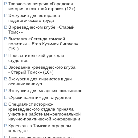
Творческая встреча «Городская
история в газетной строке» (12+)
Экскурсия для ветеранов
педагогического труда
В краеведческом клубе «Старый
Томск»
Выставка «Легенда томской
политики – Егор Кузьмич Лигачев»
(16+)
Просветительский урок для
студентов
Заседание краеведческого клуба
«Старый Томск» (16+)
Экскурсия для лицеистов в дни
осенних каникул
Экскурсия для младших школьников
«Уроки памяти» для студентов
Специалист историко-
краеведческого отдела приняла
участие в работе межрегиональной
научно-практической конференции
Краеведы в Томском аграрном
колледже
Томские лицеисты знакомятся с