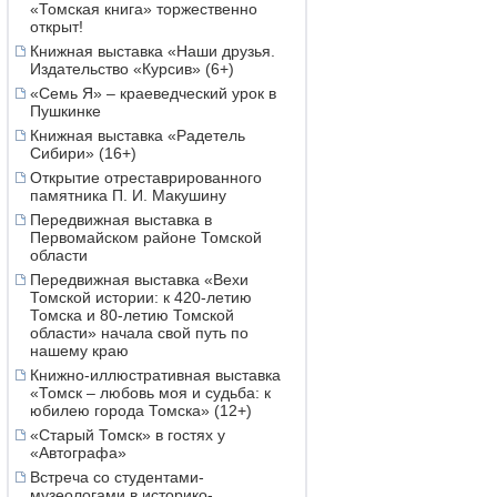
«Томская книга» торжественно
открыт!
Книжная выставка «Наши друзья.
Издательство «Курсив» (6+)
«Семь Я» – краеведческий урок в
Пушкинке
Книжная выставка «Радетель
Сибири» (16+)
Открытие отреставрированного
памятника П. И. Макушину
Передвижная выставка в
Первомайском районе Томской
области
Передвижная выставка «Вехи
Томской истории: к 420-летию
Томска и 80-летию Томской
области» начала свой путь по
нашему краю
Книжно-иллюстративная выставка
«Томск – любовь моя и судьба: к
юбилею города Томска» (12+)
«Старый Томск» в гостях у
«Автографа»
Встреча со студентами-
музеологами в историко-