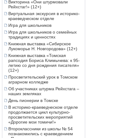
Викторина «Они штурмовали
Рейхстаг!» (12+)
Виртуальная экскурсия в историко-
краеведческом отделе
Игра для школьников
Игра для школьников о семейных
традициях и ценностях
Книжная выставка «Сибирское
Лукоморье Н. Новгородова» (12+)
Книжная выставка «Томская
рапсодия Бориса Климычева: к 95-
летию со дня рождения писателя»
(12+)
Просветительский урок в Томском
аграрном колледже
Об участниках штурма Рейхстага –
наших земляках
День пионерии в Томске
В историко-краеведческом отделе
продолжается цикл культурно-
просветительских мероприятий
«Дорогие мои томичи!»
Второклассники из школы № 54
познакомились с краеведением