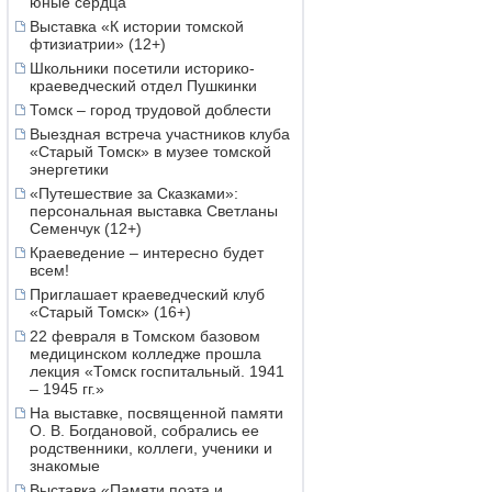
юные сердца
Выставка «К истории томской
фтизиатрии» (12+)
Школьники посетили историко-
краеведческий отдел Пушкинки
Томск – город трудовой доблести
Выездная встреча участников клуба
«Старый Томск» в музее томской
энергетики
«Путешествие за Сказками»:
персональная выставка Светланы
Семенчук (12+)
Краеведение – интересно будет
всем!
Приглашает краеведческий клуб
«Старый Томск» (16+)
22 февраля в Томском базовом
медицинском колледже прошла
лекция «Томск госпитальный. 1941
– 1945 гг.»
На выставке, посвященной памяти
О. В. Богдановой, собрались ее
родственники, коллеги, ученики и
знакомые
Выставка «Памяти поэта и