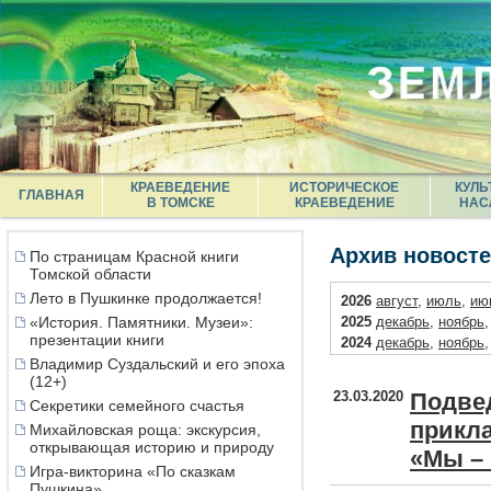
КРАЕВЕДЕНИЕ
ИСТОРИЧЕСКОЕ
КУЛЬ
ГЛАВНАЯ
В ТОМСКЕ
КРАЕВЕДЕНИЕ
НАС
Архив новост
По страницам Красной книги
Томской области
Лето в Пушкинке продолжается!
2026
август
,
июль
,
ию
«История. Памятники. Музеи»:
2025
декабрь
,
ноябрь
презентации книги
2024
декабрь
,
ноябрь
Владимир Суздальский и его эпоха
2023
декабрь
,
ноябрь
(12+)
2022
декабрь
,
ноябрь
23.03.2020
Подвед
Секретики семейного счастья
2021
декабрь
,
октябрь
прикла
2020
декабрь
,
ноябрь
Михайловская роща: экскурсия,
открывающая историю и природу
2019
декабрь
,
ноябрь
«Мы –
2018
декабрь
,
ноябрь
Игра-викторина «По сказкам
Пушкина»
2017
декабрь
,
ноябрь