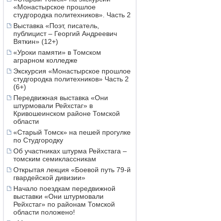
«Монастырское прошлое
студгородка политехников». Часть 2
Выставка «Поэт, писатель,
публицист – Георгий Андреевич
Вяткин» (12+)
«Уроки памяти» в Томском
аграрном колледже
Экскурсия «Монастырское прошлое
студгородка политехников» Часть 2
(6+)
Передвижная выставка «Они
штурмовали Рейхстаг» в
Кривошеинском районе Томской
области
«Старый Томск» на пешей прогулке
по Студгородку
Об участниках штурма Рейхстага –
томским семиклассникам
Открытая лекция «Боевой путь 79-й
гвардейской дивизии»
Начало поездкам передвижной
выставки «Они штурмовали
Рейхстаг» по районам Томской
области положено!