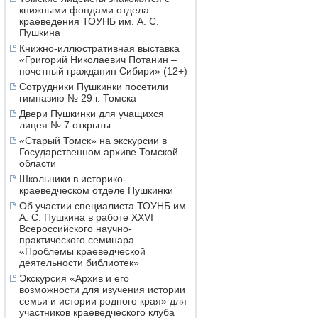
книжными фондами отдела
краеведения ТОУНБ им. А. С.
Пушкина
Книжно-иллюстративная выставка
«Григорий Николаевич Потанин –
почетный гражданин Сибири» (12+)
Сотрудники Пушкинки посетили
гимназию № 29 г. Томска
Двери Пушкинки для учащихся
лицея № 7 открыты
«Старый Томск» на экскурсии в
Государственном архиве Томской
области
Школьники в историко-
краеведческом отделе Пушкинки
Об участии специалиста ТОУНБ им.
А. С. Пушкина в работе XXVI
Всероссийского научно-
практического семинара
«Проблемы краеведческой
деятельности библиотек»
Экскурсия «Архив и его
возможности для изучения истории
семьи и истории родного края» для
участников краеведческого клуба