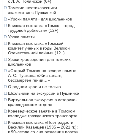
с Л. А. Полянской (6+)
Томские шестиклассники
знакомятся с Пушкинкой
«Уроки памяти» для школьников
Книжная выставка «Томск – город
трудовой доблести» (12+)
Уроки памяти
Книжная выставка «Томский
комитет ученых в годы Великой
Отечественной войны» (12+)
Уроки краеведения для томских
школьников
«Старый Томск» на вечере памяти
А. С. Пушкина «Жив талант,
бессмертен гений…»
О родном крае и не только
Школьники на экскурсии в Пушкинке
Виртуальная экскурсия в историко-
краеведческом отделе
Краеведческое занятие в Томском
колледже гражданского транспорта
Книжная выставка «Поэт радости
Василий Казанцев (1935 – 2021 гг.):
к 90-летию со дня рождения поэта»