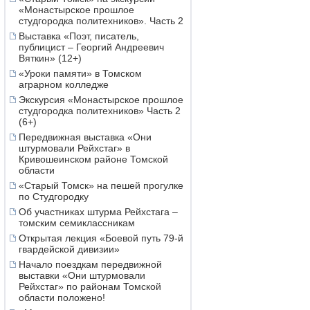
«Монастырское прошлое
студгородка политехников». Часть 2
Выставка «Поэт, писатель,
публицист – Георгий Андреевич
Вяткин» (12+)
«Уроки памяти» в Томском
аграрном колледже
Экскурсия «Монастырское прошлое
студгородка политехников» Часть 2
(6+)
Передвижная выставка «Они
штурмовали Рейхстаг» в
Кривошеинском районе Томской
области
«Старый Томск» на пешей прогулке
по Студгородку
Об участниках штурма Рейхстага –
томским семиклассникам
Открытая лекция «Боевой путь 79-й
гвардейской дивизии»
Начало поездкам передвижной
выставки «Они штурмовали
Рейхстаг» по районам Томской
области положено!