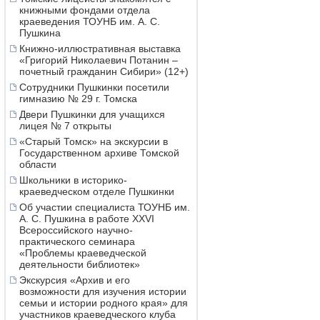
книжными фондами отдела
краеведения ТОУНБ им. А. С.
Пушкина
Книжно-иллюстративная выставка
«Григорий Николаевич Потанин –
почетный гражданин Сибири» (12+)
Сотрудники Пушкинки посетили
гимназию № 29 г. Томска
Двери Пушкинки для учащихся
лицея № 7 открыты
«Старый Томск» на экскурсии в
Государственном архиве Томской
области
Школьники в историко-
краеведческом отделе Пушкинки
Об участии специалиста ТОУНБ им.
А. С. Пушкина в работе XXVI
Всероссийского научно-
практического семинара
«Проблемы краеведческой
деятельности библиотек»
Экскурсия «Архив и его
возможности для изучения истории
семьи и истории родного края» для
участников краеведческого клуба