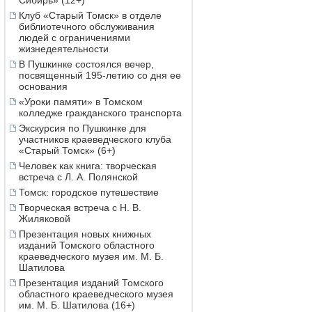
Сибирь» (12+)
Клуб «Старый Томск» в отделе
библиотечного обслуживания
людей с ограничениями
жизнедеятельности
В Пушкинке состоялся вечер,
посвященный 195-летию со дня ее
основания
«Уроки памяти» в Томском
колледже гражданского транспорта
Экскурсия по Пушкинке для
участников краеведческого клуба
«Старый Томск» (6+)
Человек как книга: творческая
встреча с Л. А. Полянской
Томск: городское путешествие
Творческая встреча с Н. В.
Жиляковой
Презентация новых книжных
изданий Томского областного
краеведческого музея им. М. Б.
Шатилова
Презентация изданий Томского
областного краеведческого музея
им. М. Б. Шатилова (16+)