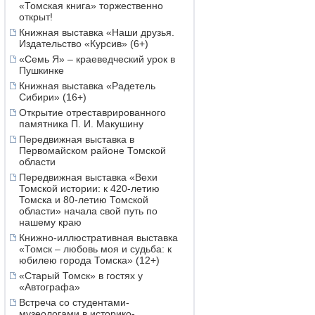
«Томская книга» торжественно
открыт!
Книжная выставка «Наши друзья.
Издательство «Курсив» (6+)
«Семь Я» – краеведческий урок в
Пушкинке
Книжная выставка «Радетель
Сибири» (16+)
Открытие отреставрированного
памятника П. И. Макушину
Передвижная выставка в
Первомайском районе Томской
области
Передвижная выставка «Вехи
Томской истории: к 420-летию
Томска и 80-летию Томской
области» начала свой путь по
нашему краю
Книжно-иллюстративная выставка
«Томск – любовь моя и судьба: к
юбилею города Томска» (12+)
«Старый Томск» в гостях у
«Автографа»
Встреча со студентами-
музеологами в историко-