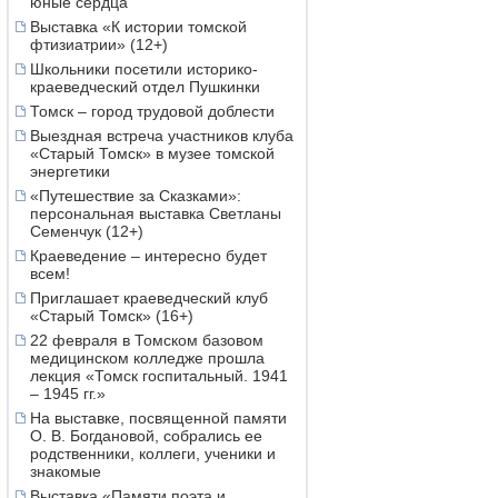
юные сердца
Выставка «К истории томской
фтизиатрии» (12+)
Школьники посетили историко-
краеведческий отдел Пушкинки
Томск – город трудовой доблести
Выездная встреча участников клуба
«Старый Томск» в музее томской
энергетики
«Путешествие за Сказками»:
персональная выставка Светланы
Семенчук (12+)
Краеведение – интересно будет
всем!
Приглашает краеведческий клуб
«Старый Томск» (16+)
22 февраля в Томском базовом
медицинском колледже прошла
лекция «Томск госпитальный. 1941
– 1945 гг.»
На выставке, посвященной памяти
О. В. Богдановой, собрались ее
родственники, коллеги, ученики и
знакомые
Выставка «Памяти поэта и