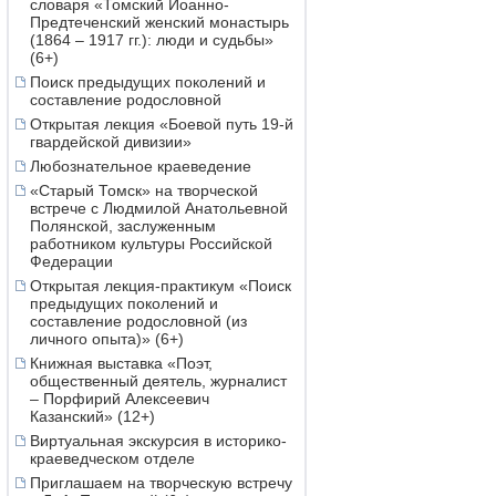
словаря «Томский Иоанно-
Предтеченский женский монастырь
(1864 – 1917 гг.): люди и судьбы»
(6+)
Поиск предыдущих поколений и
составление родословной
Открытая лекция «Боевой путь 19-й
гвардейской дивизии»
Любознательное краеведение
«Старый Томск» на творческой
встрече с Людмилой Анатольевной
Полянской, заслуженным
работником культуры Российской
Федерации
Открытая лекция-практикум «Поиск
предыдущих поколений и
составление родословной (из
личного опыта)» (6+)
Книжная выставка «Поэт,
общественный деятель, журналист
– Порфирий Алексеевич
Казанский» (12+)
Виртуальная экскурсия в историко-
краеведческом отделе
Приглашаем на творческую встречу