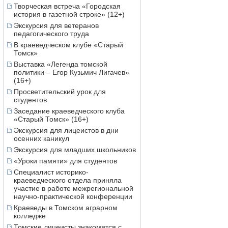
Творческая встреча «Городская
история в газетной строке» (12+)
Экскурсия для ветеранов
педагогического труда
В краеведческом клубе «Старый
Томск»
Выставка «Легенда томской
политики – Егор Кузьмич Лигачев»
(16+)
Просветительский урок для
студентов
Заседание краеведческого клуба
«Старый Томск» (16+)
Экскурсия для лицеистов в дни
осенних каникул
Экскурсия для младших школьников
«Уроки памяти» для студентов
Специалист историко-
краеведческого отдела приняла
участие в работе межрегиональной
научно-практической конференции
Краеведы в Томском аграрном
колледже
Томские лицеисты знакомятся с