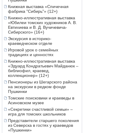
Пушкинки
Книжная выставка «Спичечная
фабрика "Сибирь"» (12+)
Книжно-иллюстративная выставка
«Юбилеи томских художников А. В.
Евтихиева и В. Д. Вучичевича-
Сибирского» (16+)
Экскурсия в историко-
краеведческом отделе
Игровой урок о семейных
традициях и ценностях
Книжно-иллюстративная выставка
«Эдуард Кондратьевич Майданюк –
библиофил, краевед,
коллекционер» (12+)
Пенсионеры из Шегарского района
на экскурсии в редком фонде
Пушкинки
Томские поисковики и краеведы в
Асиновском музее
«Секретики счастливой семьи» –
игра для томских школьников
Представители старшего поколения
из Северска в гостях у краеведов
«Пушкинки»