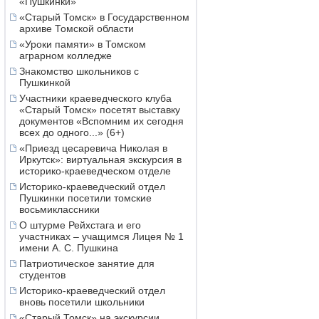
«Пушкинки»
«Старый Томск» в Государственном
архиве Томской области
«Уроки памяти» в Томском
аграрном колледже
Знакомство школьников с
Пушкинкой
Участники краеведческого клуба
«Старый Томск» посетят выставку
документов «Вспомним их сегодня
всех до одного...» (6+)
«Приезд цесаревича Николая в
Иркутск»: виртуальная экскурсия в
историко-краеведческом отделе
Историко-краеведческий отдел
Пушкинки посетили томские
восьмиклассники
О штурме Рейхстага и его
участниках – учащимся Лицея № 1
имени А. С. Пушкина
Патриотическое занятие для
студентов
Историко-краеведческий отдел
вновь посетили школьники
«Старый Томск» на экскурсии