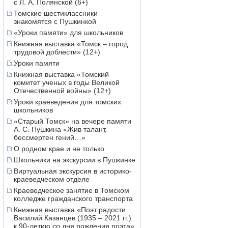
с Л. А. Полянской (6+)
Томские шестиклассники
знакомятся с Пушкинкой
«Уроки памяти» для школьников
Книжная выставка «Томск – город
трудовой доблести» (12+)
Уроки памяти
Книжная выставка «Томский
комитет ученых в годы Великой
Отечественной войны» (12+)
Уроки краеведения для томских
школьников
«Старый Томск» на вечере памяти
А. С. Пушкина «Жив талант,
бессмертен гений…»
О родном крае и не только
Школьники на экскурсии в Пушкинке
Виртуальная экскурсия в историко-
краеведческом отделе
Краеведческое занятие в Томском
колледже гражданского транспорта
Книжная выставка «Поэт радости
Василий Казанцев (1935 – 2021 гг.):
к 90-летию со дня рождения поэта»