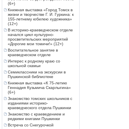
(6+)
Книжная выставка «Город Томск в
жизни и творчестве Г. И. Гуркина: к
155-летнему юбилею художника»
(12+)
В историко-краеведческом отделе
начался цикл культурно-
просветительских мероприятий
«Дорогие мои томичи!» (12+)
Воспитательное занятие в
краеведческом отделе
Интерес к родному краю со
школьной скамьи
Семиклассники на экскурсии в
Пушкинской библиотеке
Книжная выставка «К 75-летию
Геннадия Кузьмича Скарлыгина»
(6+)
Знакомство томских школьников с
изданиями историко-
краеведческого отдела Пушкинки
Знакомство с краеведением и
редкими книгами Пушкинки
Встреча со Снегурочкой