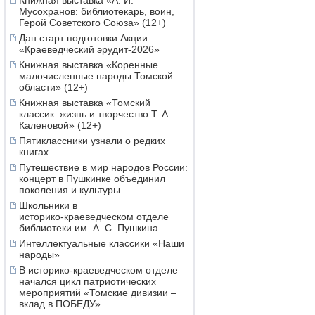
Книжная выставка «А. И.
Мусохранов: библиотекарь, воин,
Герой Советского Союза» (12+)
Дан старт подготовки Акции
«Краеведческий эрудит-2026»
Книжная выставка «Коренные
малочисленные народы Томской
области» (12+)
Книжная выставка «Томский
классик: жизнь и творчество Т. А.
Каленовой» (12+)
Пятиклассники узнали о редких
книгах
Путешествие в мир народов России:
концерт в Пушкинке объединил
поколения и культуры
Школьники в
историко‑краеведческом отделе
библиотеки им. А. С. Пушкина
Интеллектуальные классики «Наши
народы»
В историко-краеведческом отделе
начался цикл патриотических
мероприятий «Томские дивизии –
вклад в ПОБЕДУ»