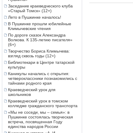
2016
декабрь
,
ноябрь
Заседание краеведческого клуба
«Старый Томск» (12+)
2015
декабрь
,
ноябрь
2014
декабрь
,
ноябрь
Лето в Пушкинке началось!
2013
декабрь
,
ноябрь
В Пушкинке прошли юбилейные
2012
декабрь
,
ноябрь
Климычевские чтения
2011
декабрь
,
ноябрь
По дороге сказок Александра
2010
декабрь
,
ноябрь
Волкова. К 135-летию писателя»
(6+)
Творчество Бориса Климычева:
взгляд сквозь годы (12+)
Библиотекари в Центре татарской
культуры
Каникулы начались с открытия:
четвероклассники познакомились с
тайнами родного края
Краеведческий урок для
школьников
Краеведческий урок в томском
колледже гражданского транспорта
«Мы не соседи, мы – семья»: в
Пушкинке состоялась творческая
встреча, посвященная Году
единства народов России