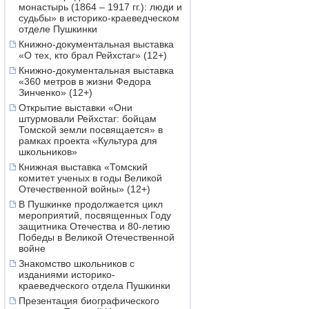
монастырь (1864 – 1917 гг.): люди и
судьбы» в историко-краеведческом
отделе Пушкинки
Книжно-документальная выставка
«О тех, кто брал Рейхстаг» (12+)
Книжно-документальная выставка
«360 метров в жизни Федора
Зинченко» (12+)
Открытие выставки «Они
штурмовали Рейхстаг: бойцам
Томской земли посвящается» в
рамках проекта «Культура для
школьников»
Книжная выставка «Томский
комитет ученых в годы Великой
Отечественной войны» (12+)
В Пушкинке продолжается цикл
мероприятий, посвященных Году
защитника Отечества и 80-летию
Победы в Великой Отечественной
войне
Знакомство школьников с
изданиями историко-
краеведческого отдела Пушкинки
Презентация биографического