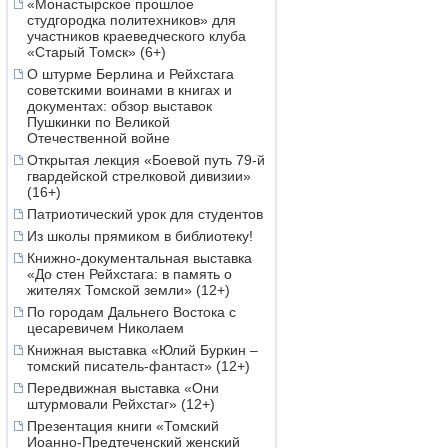
«Монастырское прошлое
студгородка политехников» для
участников краеведческого клуба
«Старый Томск» (6+)
О штурме Берлина и Рейхстага
советскими воинами в книгах и
документах: обзор выставок
Пушкинки по Великой
Отечественной войне
Открытая лекция «Боевой путь 79-й
гвардейской стрелковой дивизии»
(16+)
Патриотический урок для студентов
Из школы прямиком в библиотеку!
Книжно-документальная выставка
«До стен Рейхстага: в память о
жителях Томской земли» (12+)
По городам Дальнего Востока с
цесаревичем Николаем
Книжная выставка «Юлий Буркин –
томский писатель-фантаст» (12+)
Передвижная выставка «Они
штурмовали Рейхстаг» (12+)
Презентация книги «Томский
Иоанно-Предтеченский женский