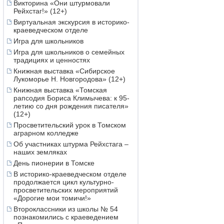
Викторина «Они штурмовали
Рейхстаг!» (12+)
Виртуальная экскурсия в историко-
краеведческом отделе
Игра для школьников
Игра для школьников о семейных
традициях и ценностях
Книжная выставка «Сибирское
Лукоморье Н. Новгородова» (12+)
Книжная выставка «Томская
рапсодия Бориса Климычева: к 95-
летию со дня рождения писателя»
(12+)
Просветительский урок в Томском
аграрном колледже
Об участниках штурма Рейхстага –
наших земляках
День пионерии в Томске
В историко-краеведческом отделе
продолжается цикл культурно-
просветительских мероприятий
«Дорогие мои томичи!»
Второклассники из школы № 54
познакомились с краеведением