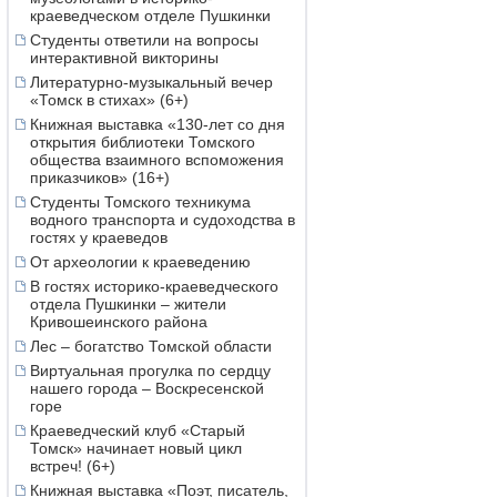
краеведческом отделе Пушкинки
Студенты ответили на вопросы
интерактивной викторины
Литературно-музыкальный вечер
«Томск в стихах» (6+)
Книжная выставка «130-лет со дня
открытия библиотеки Томского
общества взаимного вспоможения
приказчиков» (16+)
Студенты Томского техникума
водного транспорта и судоходства в
гостях у краеведов
От археологии к краеведению
В гостях историко-краеведческого
отдела Пушкинки – жители
Кривошеинского района
Лес – богатство Томской области
Виртуальная прогулка по сердцу
нашего города – Воскресенской
горе
Краеведческий клуб «Старый
Томск» начинает новый цикл
встреч! (6+)
Книжная выставка «Поэт, писатель,