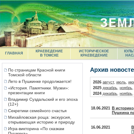
КРАЕВЕДЕНИЕ
ИСТОРИЧЕСКОЕ
КУЛЬ
ГЛАВНАЯ
В ТОМСКЕ
КРАЕВЕДЕНИЕ
НАС
Архив новост
По страницам Красной книги
Томской области
Лето в Пушкинке продолжается!
2026
август
,
июль
,
ию
«История. Памятники. Музеи»:
2025
декабрь
,
ноябрь
презентации книги
2024
декабрь
,
ноябрь
Владимир Суздальский и его эпоха
2023
декабрь
,
ноябрь
(12+)
2022
декабрь
,
ноябрь
18.06.2021
В историко
Секретики семейного счастья
2021
декабрь
,
октябрь
Пушкина п
2020
декабрь
,
ноябрь
Михайловская роща: экскурсия,
открывающая историю и природу
2019
декабрь
,
ноябрь
16.06.2021
В
2018
декабрь
,
ноябрь
Игра-викторина «По сказкам
П
Пушкина»
2017
декабрь
,
ноябрь