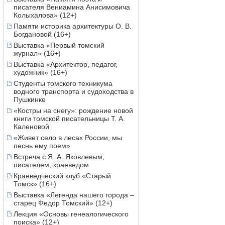
писателя Вениамина Анисимовича
Колыхалова» (12+)
Памяти историка архитектуры О. В.
Богдановой (16+)
Выставка «Первый томский
журнал» (16+)
Выставка «Архитектор, педагог,
художник» (16+)
Студенты томского техникума
водного транспорта и судоходства в
Пушкинке
«Костры на снегу»: рождение новой
книги томской писательницы Т. А.
Каленовой
«Живет село в лесах России, мы
песнь ему поем»
Встреча с Я. А. Яковлевым,
писателем, краеведом
Краеведческий клуб «Старый
Томск» (16+)
Выставка «Легенда нашего города –
старец Федор Томский» (12+)
Лекция «Основы генеалогического
поиска» (12+)