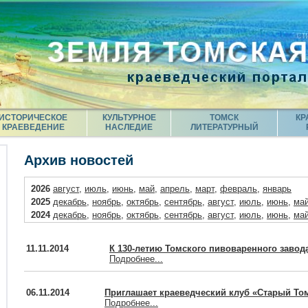
ИСТОРИЧЕСКОЕ
КУЛЬТУРНОЕ
ТОМСК
КР
КРАЕВЕДЕНИЕ
НАСЛЕДИЕ
ЛИТЕРАТУРНЫЙ
Архив новостей
2026
август
,
июль
,
июнь
,
май
,
апрель
,
март
,
февраль
,
январь
2025
декабрь
,
ноябрь
,
октябрь
,
сентябрь
,
август
,
июль
,
июнь
,
ма
2024
декабрь
,
ноябрь
,
октябрь
,
сентябрь
,
август
,
июль
,
июнь
,
ма
2023
декабрь
,
ноябрь
,
октябрь
,
сентябрь
,
август
,
июль
,
июнь
,
ма
2022
декабрь
,
ноябрь
,
октябрь
,
июль
,
июнь
,
май
,
апрель
,
март
,
я
11.11.2014
К 130-летию Томского пивоваренного завод
2021
декабрь
,
октябрь
,
сентябрь
,
июнь
,
май
,
апрель
,
март
,
февра
Подробнее...
2020
декабрь
,
ноябрь
,
июль
,
май
,
март
,
февраль
,
январь
2019
декабрь
,
ноябрь
,
октябрь
,
сентябрь
,
август
,
июль
,
июнь
,
ма
06.11.2014
Приглашает краеведческий клуб «Старый То
2018
декабрь
,
ноябрь
,
октябрь
,
сентябрь
,
август
,
июль
,
июнь
,
ма
Подробнее...
2017
декабрь
,
ноябрь
,
октябрь
,
сентябрь
,
август
,
июль
,
июнь
,
ма