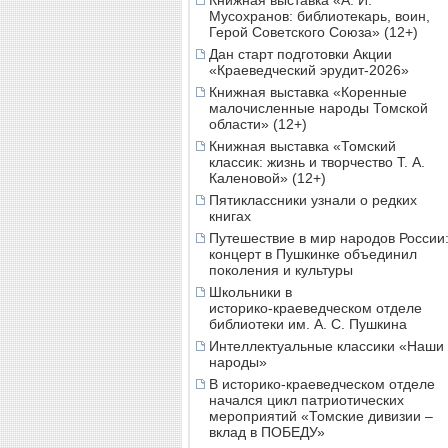
Книжная выставка «А. И.
Мусохранов: библиотекарь, воин,
Герой Советского Союза» (12+)
Дан старт подготовки Акции
«Краеведческий эрудит-2026»
Книжная выставка «Коренные
малочисленные народы Томской
области» (12+)
Книжная выставка «Томский
классик: жизнь и творчество Т. А.
Каленовой» (12+)
Пятиклассники узнали о редких
книгах
Путешествие в мир народов России
концерт в Пушкинке объединил
поколения и культуры
Школьники в
историко‑краеведческом отделе
библиотеки им. А. С. Пушкина
Интеллектуальные классики «Наши
народы»
В историко-краеведческом отделе
начался цикл патриотических
мероприятий «Томские дивизии –
вклад в ПОБЕДУ»