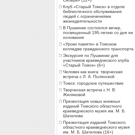
Сибирь» (12+)
Клуб «Старый Томск» в отделе
библиотечного обслуживания
людей с ограничениями
жизнедеятельности
В Пушкинке состоялся вечер,
посвященный 195-летию со дня ее
основания
«Уроки памяти» в Томском
колледже гражданского транспорта
Экскурсия по Пушкинке для
участников краеведческого клуба
«Старый Томск» (6+)
Человек как книга: творческая
встреча с Л. А. Полянской
Томск: городское путешествие
Творческая встреча с Н. В.
Жиляковой
Презентация новых книжных
изданий Томского областного
краеведческого музея им. М. Б.
Шатилова
Презентация изданий Томского
областного краеведческого музея
им. М. Б. Шатилова (16+)